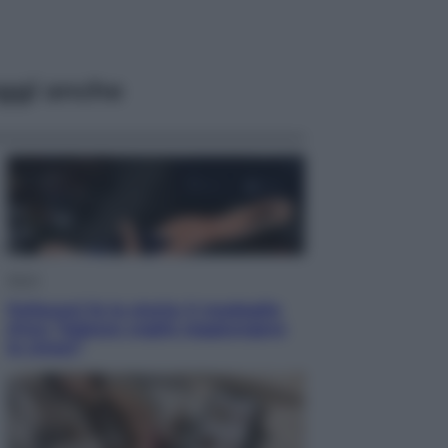
ggi anche
Sport
Pellacani fa la storia: 5 medaglie
d’oro “Adesso voglio raggiungere
le cinesi”