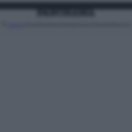
Attualità
Lifestyle
Moda
Video
Podcast
Abbonati
MENU