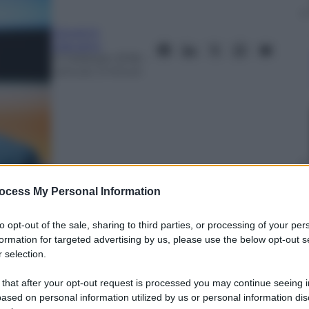
Giovanni
Capuano
21 Febbraio 2018
–
Lettura: 3 minuti
ocess My Personal Information
nti preferite
to opt-out of the sale, sharing to third parties, or processing of your per
tato l’Italia sul gradino più alto del
formation for targeted advertising by us, please use the below opt-out s
 selection.
ionfo di PyeongChang
 that after your opt-out request is processed you may continue seeing i
ased on personal information utilized by us or personal information dis