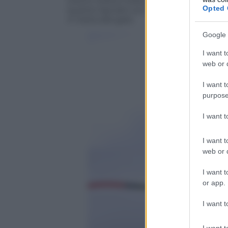
Giochi: Sofia è stata capace di ripagare
Opted 
quanto lasciato sul campo nel SuperG, 
in testa alla gara.
Google 
I want t
web or d
I want t
purpose
I want 
I want t
web or d
I want t
or app.
I want t
I want t