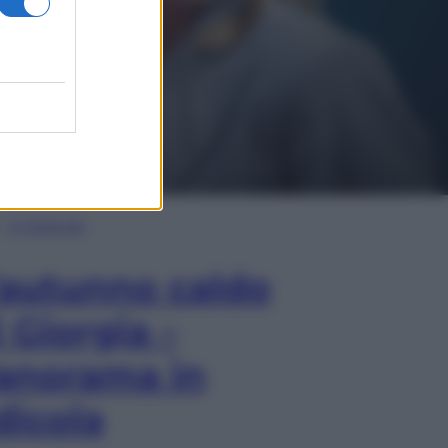
In Edicola
’autunno caldo
i Giorgia –
anorama in
dicola