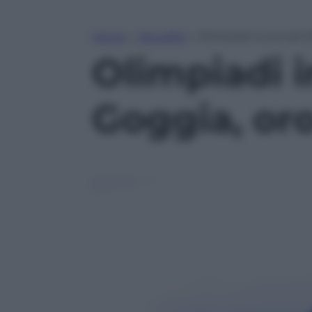
Home
»
Attualità
»
Olimpiadi invernali 20
Olimpiadi i
Goggia, oro