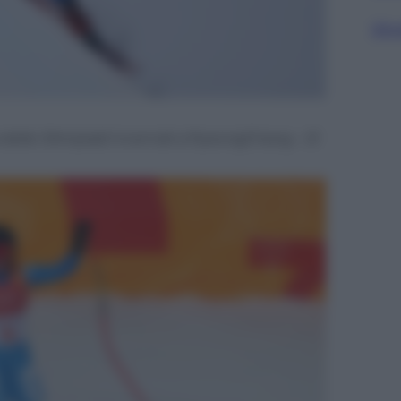
Sfog
ra delle Olimpiadi invernali a PyeongChang – 21