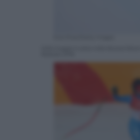
Ezra Shaw/Getty Images
Sofia Goggia in pista nella discesa libe
febbraio 2018