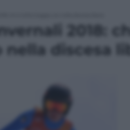
18: chi è Sofia Goggia, oro nella discesa libera
nvernali 2018: ch
 nella discesa li