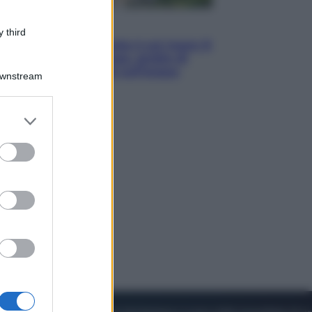
Viaggi
 third
La Thailandia segreta è sul mare: 8
luoghi tra delfini rosa, grotte di
smeraldo e villaggi sull’acqua
Downstream
er and store
to grant or
ed purposes