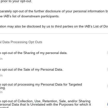
 prior to your opt-out.
rately opt-out of the further disclosure of your personal information by
he IAB’s list of downstream participants.
tion may also be disclosed by us to third parties on the IAB’s List of 
 that may further disclose it to other third parties.
 that this website/app uses one or more Google services and may gath
l Data Processing Opt Outs
including but not limited to your visit or usage behaviour. You may click 
 to Google and its third-party tags to use your data for below specifi
o opt-out of the Sharing of my personal data.
ogle consent section.
In
o opt-out of the Sale of my Personal Data.
 sci azzurro con la
medaglia d’oro nella discesa
In
Un successo che corona due stagioni da
1992, esplosa solo nel 2016 dopo una lungha
to opt-out of processing my Personal Data for Targeted
no, tenendosi dietro la statunistense Lindsey
ing.
In
ta eccessivamente aggressiva sulla neve
. Qualità
o opt-out of Collection, Use, Retention, Sale, and/or Sharing
 su cui lo sci italiano puntava forte in vista dei
ersonal Data that Is Unrelated with the Purposes for which it
lected.