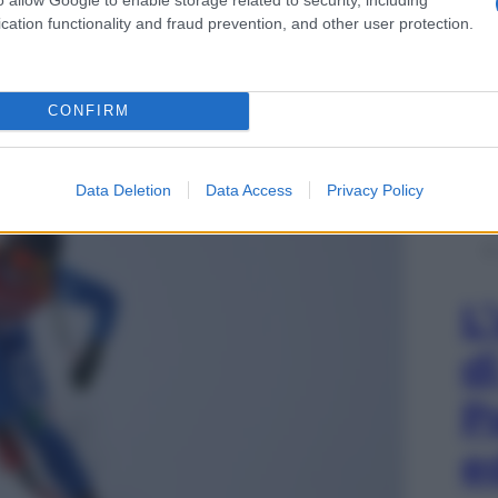
cation functionality and fraud prevention, and other user protection.
era delle Olimpiadi invernali a PyeongChang – 21
CONFIRM
Data Deletion
Data Access
Privacy Policy
L
d
P
e