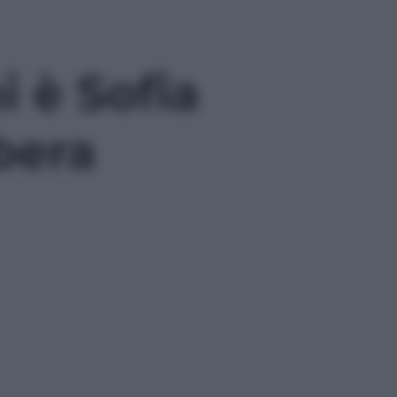
i è Sofia
bera