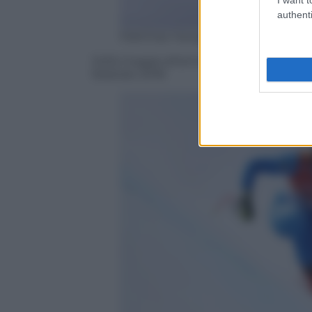
authenti
Matthias Hangst/Getty Images
Sofia Goggia all’arrivo della discesa lib
febbraio 2018