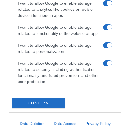
I want to allow Google to enable storage
related to analytics like cookies on web or
device identifiers in apps.
I want to allow Google to enable storage
related to functionality of the website or app.
I want to allow Google to enable storage
related to personalization.
I want to allow Google to enable storage
related to security, including authentication
functionality and fraud prevention, and other
user protection.
CONFIRM
Data Deletion
Data Access
Privacy Policy