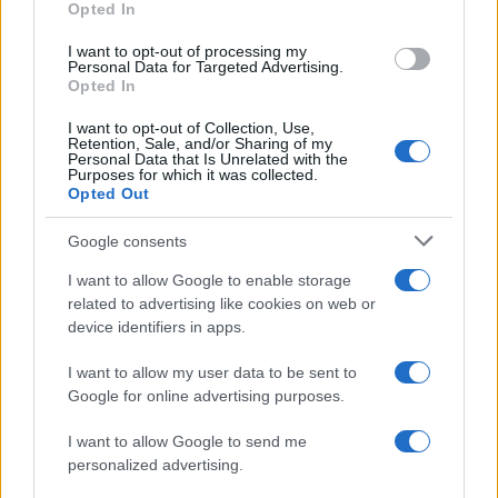
Opted In
grant or deny consent to Google and its third-party tags to
use your data for below specified purposes in below Google
I want to opt-out of processing my
consent section.
Personal Data for Targeted Advertising.
Opted In
I want to opt-out of Collection, Use,
Retention, Sale, and/or Sharing of my
Personal Data that Is Unrelated with the
Purposes for which it was collected.
Opted Out
Google consents
I want to allow Google to enable storage
related to advertising like cookies on web or
device identifiers in apps.
I want to allow my user data to be sent to
Google for online advertising purposes.
I want to allow Google to send me
personalized advertising.