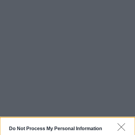
Do Not Process My Personal Information