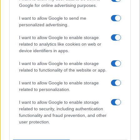
Google for online advertising purposes.
I want to allow Google to send me
personalized advertising.
I want to allow Google to enable storage
related to analytics like cookies on web or
device identifiers in apps.
I want to allow Google to enable storage
related to functionality of the website or app.
I want to allow Google to enable storage
related to personalization.
I want to allow Google to enable storage
related to security, including authentication
functionality and fraud prevention, and other
user protection.