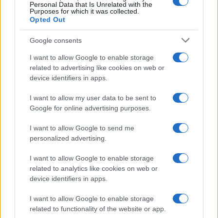
Personal Data that Is Unrelated with the
Purposes for which it was collected.
Opted Out
Google consents
I want to allow Google to enable storage
related to advertising like cookies on web or
device identifiers in apps.
I want to allow my user data to be sent to
Google for online advertising purposes.
I want to allow Google to send me
personalized advertising.
I want to allow Google to enable storage
related to analytics like cookies on web or
device identifiers in apps.
I want to allow Google to enable storage
related to functionality of the website or app.