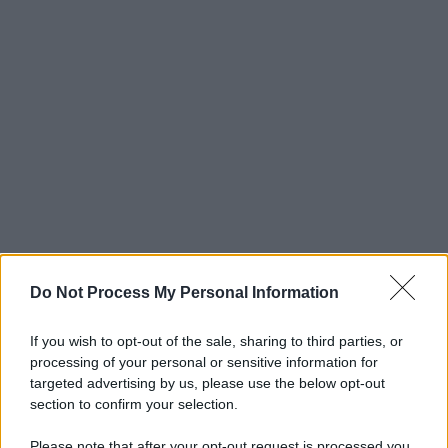
Do Not Process My Personal Information
If you wish to opt-out of the sale, sharing to third parties, or
processing of your personal or sensitive information for
targeted advertising by us, please use the below opt-out
section to confirm your selection.
Please note that after your opt-out request is processed you