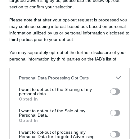
targeted advertising by us, please use the below opt-out
section to confirm your selection.
Please note that after your opt-out request is processed you
may continue seeing interest-based ads based on personal
information utilized by us or personal information disclosed to
third parties prior to your opt-out.
You may separately opt-out of the further disclosure of your
personal information by third parties on the IAB’s list of
downstream participants.
Personal Data Processing Opt Outs
This information may also be disclosed by us to third parties
on the IAB’s List of Downstream Participants that may further
I want to opt-out of the Sharing of my
disclose it to other third parties.
personal data.
Opted In
Please note that this website/app uses one or more Google
services and may gather and store information including but
I want to opt-out of the Sale of my
Personal Data.
not limited to your visit or usage behaviour. You may click to
Opted In
grant or deny consent to Google and its third-party tags to
use your data for below specified purposes in below Google
I want to opt-out of processing my
consent section.
Personal Data for Targeted Advertising.