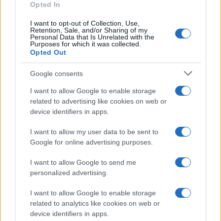
Opted In
I want to opt-out of Collection, Use,
Retention, Sale, and/or Sharing of my
Personal Data that Is Unrelated with the
Purposes for which it was collected.
Opted Out
Google consents
I want to allow Google to enable storage
related to advertising like cookies on web or
device identifiers in apps.
I want to allow my user data to be sent to
Google for online advertising purposes.
I want to allow Google to send me
personalized advertising.
I want to allow Google to enable storage
related to analytics like cookies on web or
device identifiers in apps.