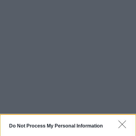
Do Not Process My Personal Information