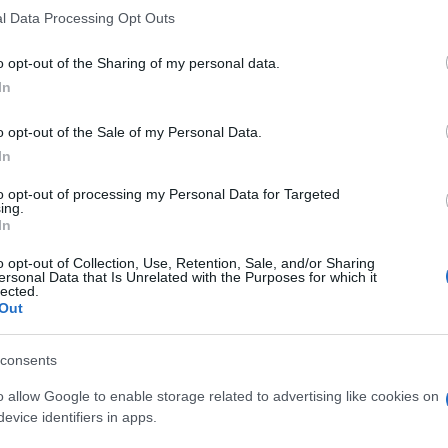
 that this website/app uses one or more Google services and may gath
l Data Processing Opt Outs
including but not limited to your visit or usage behaviour. You may click 
 to Google and its third-party tags to use your data for below specifi
o opt-out of the Sharing of my personal data.
ogle consent section.
In
o opt-out of the Sale of my Personal Data.
In
to opt-out of processing my Personal Data for Targeted
ing.
i tre giovani vite:
Arcangelo Correa
,
Santo
In
mi, tre volti, tre storie che raccontano un fenomeno
olenza che affligge i quartieri più poveri di Napoli
o opt-out of Collection, Use, Retention, Sale, and/or Sharing
lo stesso ambiente criminale.
ersonal Data that Is Unrelated with the Purposes for which it
lected.
Out
o 18 anni. Era un ragazzo come tanti, senza
un colpo di pistola alla testa gli ha strappato via
accontato agli inquirenti che il colpo sarebbe partito
consents
Luigi Caiafa
, ucciso nel 2020 a 17 anni da un
suo padre
Ciro Caiafa
, è stato ucciso nel 2020 in un
o allow Google to enable storage related to advertising like cookies on
 settimana prima, a
Santo Romano
, che ha perso la
evice identifiers in apps.
n due colpi di pistola un ragazzo di 17 anni. Il
uto un malore in seguito alla notizia. Infine c’è la