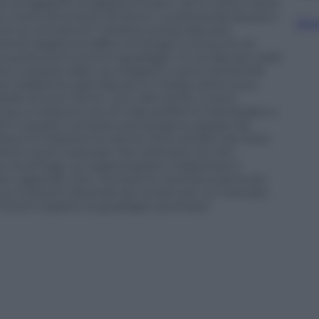
 di ragazzini di appena 15 anni. Se in città ci sono
usano come strumenti di lavoro. La domanda da porci
Sfog
ivino ai minorenni? Viviamo tempi davvero
ente legata al traffico di droga: il consumo di
cio producono enormi guadagni. Si uccide per soldi
amo a questo dato: se a Napoli ci sono centomila
el weekend, spendendo in media cento euro,
ardo di euro l’anno. Con cifre simili, ci sono
uo, e nessuno tra chi trae profitti è interessato a
olti in questo contesto provengono spesso da
dove la miseria è la norma. Sono attratti da moto
one e auto lussuose. Per ottenere ciò che
via di fuga. Le organizzazioni malavitose li
ani, sapendo che i minorenni rischiano pene più
 sui motorini, facendo da corrieri per un mercato
minimi rispetto ai guadagni promessi.