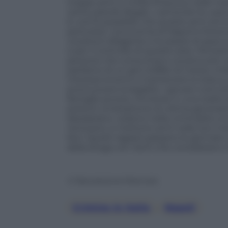
troppe armi, e molte finiscono nelle mani
cento pistole illegali, i camorristi le 
è: com’è possibile che queste armi arr
pericolosi. L’economia di Napoli è fortem
cocaina è dilagante e le piazze di spac
e per il controllo di queste aree. Pensi
persone che consumano cocaina solo n
parliamo di un giro d’affari di mezzo mili
interessi enormi a mantenere lo status q
promuovere la legalità. I giovani coinv
famiglie povere, immerse in una realtà 
potenti, smartphone di ultima generazi
desiderano, vedono nella criminalità una 
reclutano, e mettono armi nelle loro m
lievi. Questi ragazzi passano le giornate
della droga con rischi che considerano 
© Riproduzione Riservata
Crimine In Italia
, 
Napoli