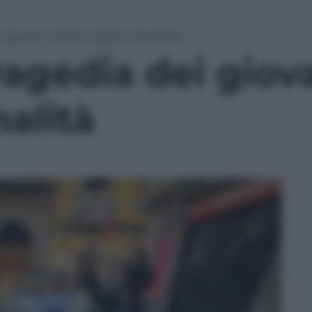
i giovani vittime della criminalità
tragedia dei giov
nalità