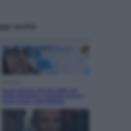
ggi anche
Economia
Nuovo bonus energia 2026, chi
potrà ottenerlo e quando arriva il
nuovo aiuto sulle bollette