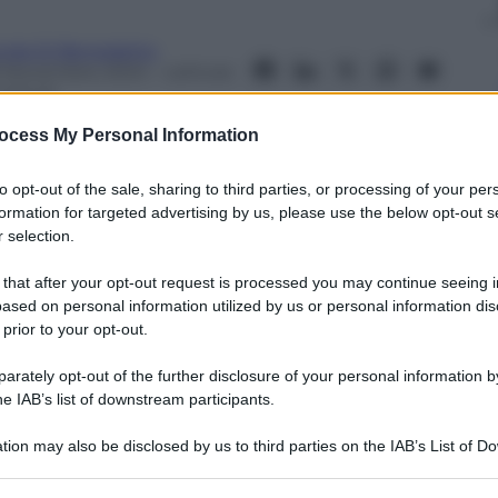
inda Di Benedetto
3 Novembre 2024
– Lettura:
 minuti
ocess My Personal Information
to opt-out of the sale, sharing to third parties, or processing of your per
formation for targeted advertising by us, please use the below opt-out s
 selection.
nti preferite
 that after your opt-out request is processed you may continue seeing i
ino distorto del potere attira molti ragazzi
ased on personal information utilized by us or personal information dis
tà.
 prior to your opt-out.
rately opt-out of the further disclosure of your personal information by
he IAB’s list of downstream participants.
tion may also be disclosed by us to third parties on the IAB’s List of 
 that may further disclose it to other third parties.