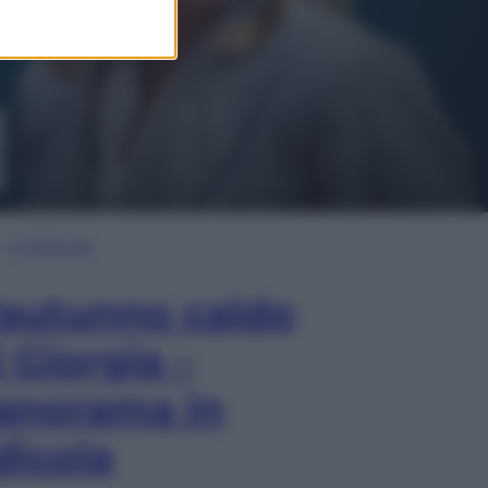
In Edicola
’autunno caldo
i Giorgia –
anorama in
dicola