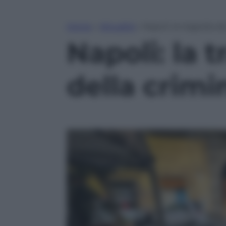
Home
»
Attualità
»
Napoli: la tragedia de
Napoli: la 
della crimi