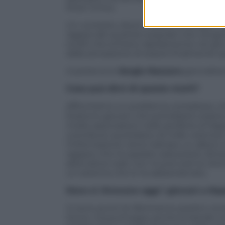
forse l’unica.
Un contesto, dove il traffico di droga è 
ragazzi dei quartieri popolari che vengo
sciolti che entrano rapidamente nel giro, 
dalla sensazione di essere finalmente 
A parlarcene
Sergio Nazzaro
giornalista
Cosa può dirci di queste morti?
Affrontiamo un problema complesso, che 
Esistono giovani che potrebbero essere s
molte associazioni nelle periferie di Na
contributo quotidiano di mille volontari
l’informazione viene trattata: un albero 
ragazzo che ha sparato sarà presto dime
alternative reali, non muore solo la vitt
un sistema che lo ha abbandonato.
Dove si ritrovano oggi i giovani a Nap
Ci sono punti di riferimento positivi com
Scout, ma purtroppo anche le bande cri