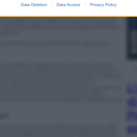
Data Deletion
Data Access
Privacy Policy
diventato l’unico vero ascensore sociale per molti
no arruolati come vedette o corrieri, o sono cani
affascinati dalle moto potenti, dagli abiti firmati, e
qualcuno.
 e scrittore esperto di criminalità organizzata.
richiede un’analisi seria e soluzioni concrete.
alvati, come già dimostra il lavoro silenzioso di
poli. Tuttavia, un omicidio fa sempre più rumore del
. C’è una responsabilità nel modo in cui
L
che cade fa più rumore di una foresta che cresce. Il
nticato, ma se non interveniamo per offrire
d
ima, ma anche chi preme il grilletto, intrappolato da
P
oli?
e
e parrocchie, gruppi dell’Azione Cattolica e i Boy
minali svolgono questo ruolo. A Napoli circolano