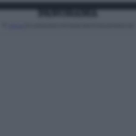
Attualità
Lifestyle
Moda
Video
Podcast
Abbonati
MENU