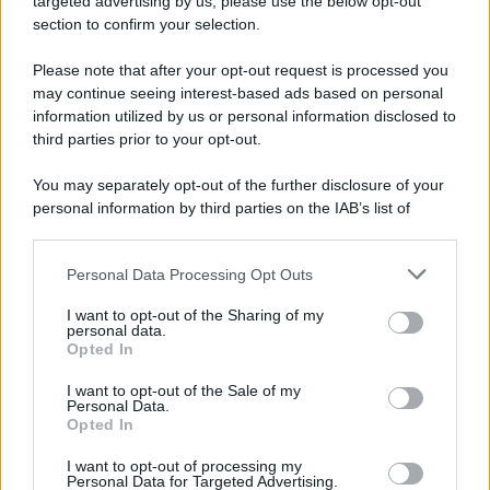
targeted advertising by us, please use the below opt-out
section to confirm your selection.
Please note that after your opt-out request is processed you
may continue seeing interest-based ads based on personal
information utilized by us or personal information disclosed to
third parties prior to your opt-out.
You may separately opt-out of the further disclosure of your
personal information by third parties on the IAB’s list of
downstream participants.
Personal Data Processing Opt Outs
This information may also be disclosed by us to third parties
on the IAB’s List of Downstream Participants that may further
I want to opt-out of the Sharing of my
disclose it to other third parties.
personal data.
Opted In
Please note that this website/app uses one or more Google
services and may gather and store information including but
I want to opt-out of the Sale of my
Personal Data.
not limited to your visit or usage behaviour. You may click to
Opted In
grant or deny consent to Google and its third-party tags to
use your data for below specified purposes in below Google
I want to opt-out of processing my
consent section.
Personal Data for Targeted Advertising.