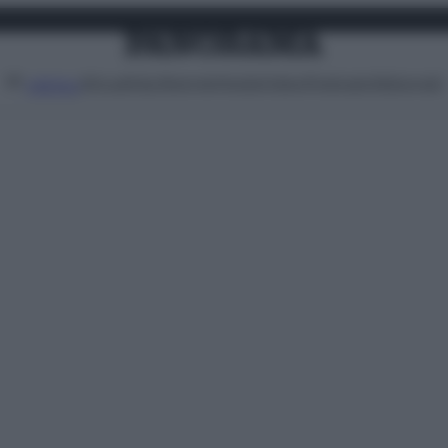
Attualità
Lifestyle
Moda
Video
Podcast
Abbonati
MENU