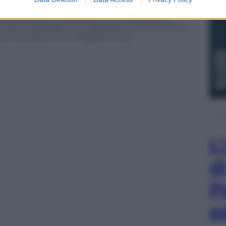
ebbesviluppare una visione comune e un percorso
e le condizioni affinché la pace possa essere
cherà di avanzare il più possibile per presentarsi
euna posizione di maggiore forza.
L
d
P
e