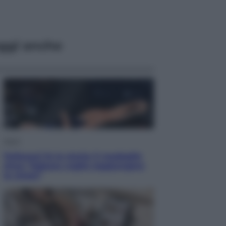
ggi anche
Sport
Pellacani fa la storia: 5 medaglie
d’oro “Adesso voglio raggiungere
le cinesi”