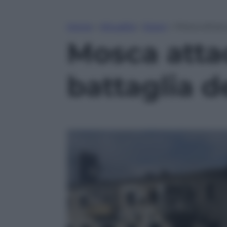
Home
»
Attualità
»
Esteri
»
Mosca attacca
Mosca atta
battaglia d