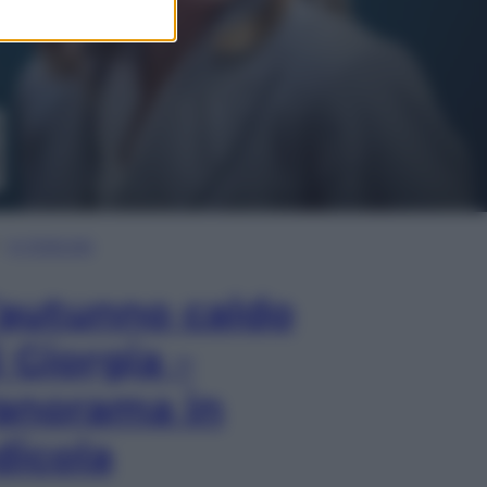
In Edicola
’autunno caldo
i Giorgia –
anorama in
dicola