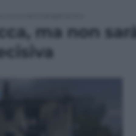
, ma non sarà la battaglia decisiva
cca, ma non sarà
ecisiva