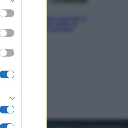
to grant or
ed purposes
Viaggi
La Thailandia segreta è sul mare: 8
luoghi tra delfini rosa, grotte di
smeraldo e villaggi sull’acqua