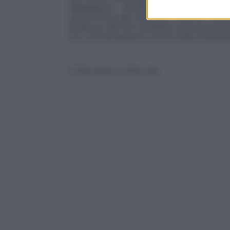
delegazioni – durante il quale si vorr
verso la fine del conflitto, nonché crear
duratura. Ma fino ad allora, la Russia cer
con una situazione che la vede mostrar
© Riproduzione Riservata