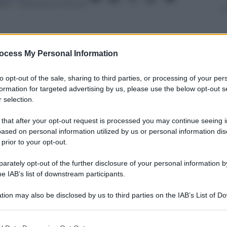
024
– Lettura: 3 minuti
ocess My Personal Information
nti preferite
to opt-out of the sale, sharing to third parties, or processing of your per
formation for targeted advertising by us, please use the below opt-out s
oni europee e della prima conferenza di
 selection.
 la conquista di territori obiettivo della
 that after your opt-out request is processed you may continue seeing i
l’autunno, per Mosca è essenziale
ased on personal information utilized by us or personal information dis
 prior to your opt-out.
rately opt-out of the further disclosure of your personal information by
he IAB’s list of downstream participants.
tion may also be disclosed by us to third parties on the IAB’s List of 
 that may further disclose it to other third parties.
 that this website/app uses one or more Google services and may gath