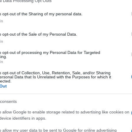
l Data Processing Opt Outs
including but not limited to your visit or usage behaviour. You may click 
 to Google and its third-party tags to use your data for below specifi
o opt-out of the Sharing of my personal data.
ogle consent section.
In
o opt-out of the Sale of my Personal Data.
In
nzata decisiva. Tra elezioni europee e conferenza
to opt-out of processing my Personal Data for Targeted
che cambierà le sorti della guerra.
ing.
In
l’Ucraina fa parte di una strategia precisa.
state e presentarsi a possibili colloqui di pace da
o opt-out of Collection, Use, Retention, Sale, and/or Sharing
ersonal Data that Is Unrelated with the Purposes for which it
tra il 9 e il 10 maggio dai russi contro le postazioni
lected.
 di Vovchans’kha visto l’utilizzo di velivoli,
Out
gli erano anche alcuni insediamenti a nord dell’Oblast
arti meccanizzati i russi hanno conquistato una
a, Krasne e Pyl’na, per poi arrivare, verso
consents
borgo di Pletenivka, praticamente al confine nord
na ha mantenuto la posizione e il controllo della
o allow Google to enable storage related to advertising like cookies on
azione dei civili. Descritta così sembrerebbe
evice identifiers in apps.
un totale di circa dieci chilometri dei quali, al
ente sotto il controllo russo. Ciò che emerge da
o allow my user data to be sent to Google for online advertising