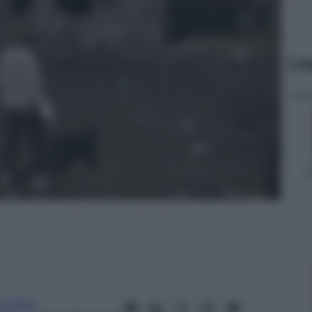
Le
cchetti