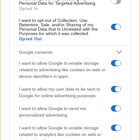
consent section.
Personal Data for Targeted Advertising.
Opted In
I want to opt-out of Collection, Use,
Retention, Sale, and/or Sharing of my
Personal Data that Is Unrelated with the
Purposes for which it was collected.
Opted Out
Google consents
I want to allow Google to enable storage
related to advertising like cookies on web or
device identifiers in apps.
I want to allow my user data to be sent to
Google for online advertising purposes.
I want to allow Google to send me
personalized advertising.
I want to allow Google to enable storage
related to analytics like cookies on web or