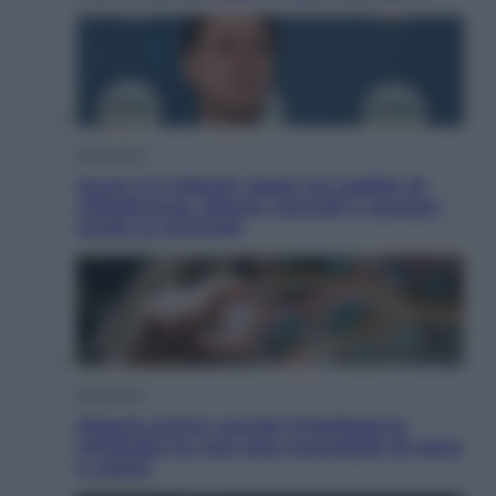
Economia
Quasi 1,5 miliardi rubati col reddito di
cittadinanza. Niente controlli e assegni
anche ai criminali
Economia
Materie prime: perché l’Intelligenza
Artificiale ha una sete insaziabile di rame
e uranio