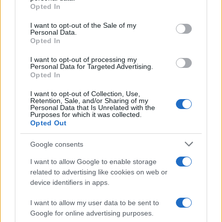
Opted In
Please note that this website/app uses one or more Google
services and may gather and store information including but
I want to opt-out of the Sale of my
Personal Data.
not limited to your visit or usage behaviour. You may click to
Opted In
grant or deny consent to Google and its third-party tags to
use your data for below specified purposes in below Google
I want to opt-out of processing my
consent section.
Personal Data for Targeted Advertising.
Opted In
I want to opt-out of Collection, Use,
Retention, Sale, and/or Sharing of my
Personal Data that Is Unrelated with the
Purposes for which it was collected.
Opted Out
Google consents
I want to allow Google to enable storage
related to advertising like cookies on web or
device identifiers in apps.
I want to allow my user data to be sent to
Google for online advertising purposes.