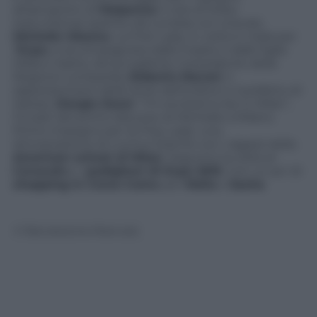
all’aeroporto di
Malpensa
il volo di Stato
statunitense (partito da Londra) con a bordo
Michelle Obama
. La First Lady, in visita in Italia per
l’
Expo
, è accompagnata dalla madre e dalle figlie
Malia e Sasha. Ad accoglierla, il presidente della
Regione Lombardia,
Roberto Maroni
, il
rappresentanti delle forze dell’ordine e il prefetto di
Varese,
Giorgio Zanzi
. “I’m excited to be in Milan”,
l’incipit del primo discorso di Michelle a Milano.
Primo impegno per la Firsy Lady: una
dimostrazione di cucina insieme con i ragazzi della
American school of Milan
. Seguono la visita al
Cenacolo
e i
padiglioni di Expo 2015
. Con un po’ di
shopping in Corso Como
per
Malia
e
Sasha
© Riproduzione Riservata