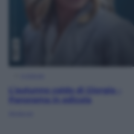
In Edicola
L’autunno caldo di Giorgia –
Panorama in edicola
Sfoglia ora