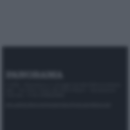
© 2025 – Panorama s.r.l. (Gruppo Società Editrice Italiana
spa) – Via Vittor Pisani 28, 20124 Milano – riproduzione
riservata – P.IVA 10518230965
Attualità
Lifestyle
Moda
Video
Podcast
Abbonati