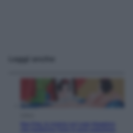
Leggi anche
Cultura
Neo Pop, la mostra sul Lago Maggiore
che trasforma l’arte in pura seduzione