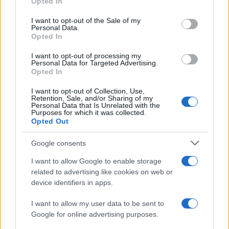
Opted In
Please note that this website/app uses one or more Google
services and may gather and store information including but
I want to opt-out of the Sale of my
Personal Data.
not limited to your visit or usage behaviour. You may click to
Opted In
grant or deny consent to Google and its third-party tags to
use your data for below specified purposes in below Google
I want to opt-out of processing my
consent section.
Personal Data for Targeted Advertising.
Opted In
I want to opt-out of Collection, Use,
Retention, Sale, and/or Sharing of my
Personal Data that Is Unrelated with the
Purposes for which it was collected.
Opted Out
Google consents
I want to allow Google to enable storage
related to advertising like cookies on web or
device identifiers in apps.
I want to allow my user data to be sent to
Google for online advertising purposes.