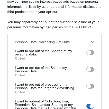
may continue seeing interest-based ads based on personal
information utilized by us or personal information disclosed to
third parties prior to your opt-out.
You may separately opt-out of the further disclosure of your
personal information by third parties on the IAB’s list of
downstream participants.
Personal Data Processing Opt Outs
This information may also be disclosed by us to third parties
on the IAB’s List of Downstream Participants that may further
I want to opt-out of the Sharing of my
disclose it to other third parties.
personal data.
Opted In
Please note that this website/app uses one or more Google
services and may gather and store information including but
I want to opt-out of the Sale of my
Personal Data.
not limited to your visit or usage behaviour. You may click to
Opted In
grant or deny consent to Google and its third-party tags to
use your data for below specified purposes in below Google
I want to opt-out of processing my
consent section.
Personal Data for Targeted Advertising.
Opted In
I want to opt-out of Collection, Use,
Retention, Sale, and/or Sharing of my
Personal Data that Is Unrelated with the