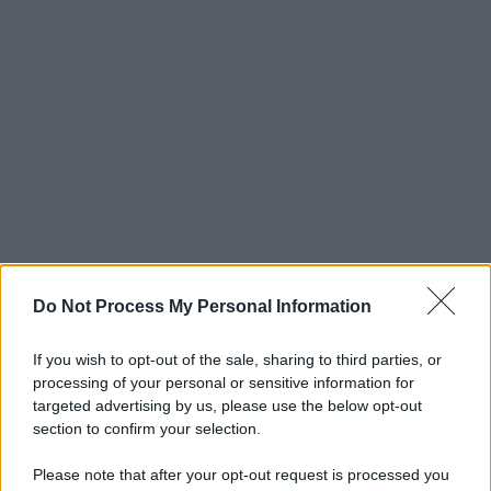
Do Not Process My Personal Information
If you wish to opt-out of the sale, sharing to third parties, or
processing of your personal or sensitive information for
targeted advertising by us, please use the below opt-out
section to confirm your selection.
Please note that after your opt-out request is processed you