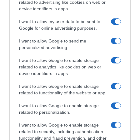
related to advertising like cookies on web or
device identifiers in apps.
I want to allow my user data to be sent to
Google for online advertising purposes.
I want to allow Google to send me
personalized advertising.
I want to allow Google to enable storage
related to analytics like cookies on web or
device identifiers in apps.
I want to allow Google to enable storage
related to functionality of the website or app.
I want to allow Google to enable storage
related to personalization.
I want to allow Google to enable storage
related to security, including authentication
functionality and fraud prevention, and other