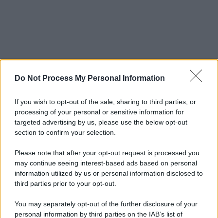
Do Not Process My Personal Information
If you wish to opt-out of the sale, sharing to third parties, or
processing of your personal or sensitive information for
targeted advertising by us, please use the below opt-out
section to confirm your selection.
Please note that after your opt-out request is processed you
may continue seeing interest-based ads based on personal
information utilized by us or personal information disclosed to
third parties prior to your opt-out.
You may separately opt-out of the further disclosure of your
personal information by third parties on the IAB’s list of