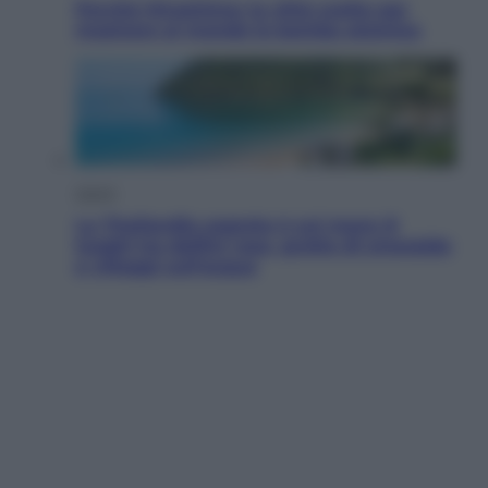
Perché Hiroshima: la città scelta per
mostrare al mondo la bomba atomica
Viaggi
La Thailandia segreta è sul mare: 8
luoghi tra delfini rosa, grotte di smeraldo
e villaggi sull’acqua