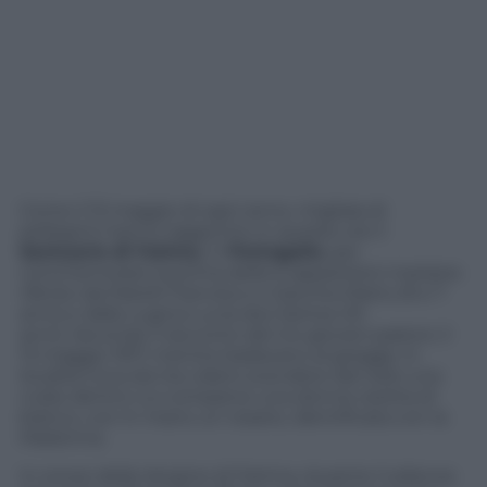
Come il 13 maggio di ogni anno, migliaia di
pellegrini hanno raggiunto in queste ore il
Santuario di Fatima
, in
Portogallo
, per
commemorare la prima delle 6 apparizioni mariane
riferite dai fratelli Francisco e Giacinta Marto (9 e 7
anni) e dalla cugina Lucia dos Santos (10
anni). Secondo il racconto dei tre giovani pastori, il
13 maggio 1917, mentre badavano al gregge, in
località Cova da Iria videro scendere dal cielo una
nube dentro cui comparve una donna vestita di
bianco, con in mano un rosario, identificata con la
Madonna.
In onore della Vergine di Fatima, durante l’udienza