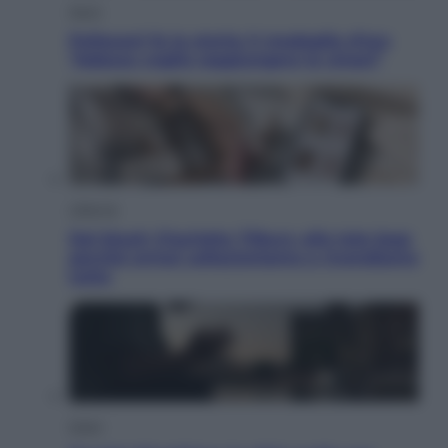
Sport
Pellacani fa la storia: 5 medaglie d’oro
“Adesso voglio raggiungere le cinesi”
Lifestyle
Dal blush Charlotte Tilbury alle tote bag:
perché ormai collezioniamo e rivendiamo
tutto
Esteri