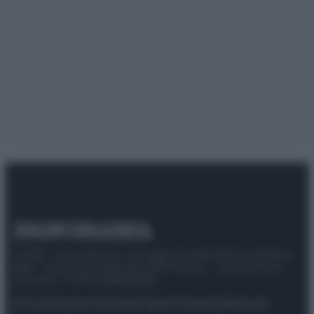
© 2025 – Panorama s.r.l. (Gruppo Società Editrice Italiana
spa) – Via Vittor Pisani 28, 20124 Milano – riproduzione
riservata – P.IVA 10518230965
Attualità
Lifestyle
Moda
Video
Podcast
Abbonati