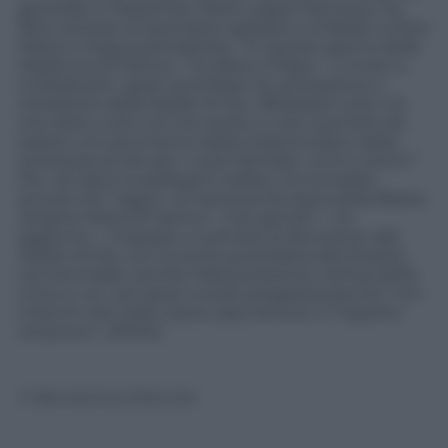
generale in Piazza San Pietro, papa Francesco ha
fatto recitare al sacerdote-speaker e ai fedeli un’Ave
Maria in lingua portoghese. “In questo giorno della
Madonna di Fatima – ha detto il Papa – vi invito a
moltiplicare i gesti quotidiani di venerazione e
imitazione della Madre di Dio. Affidatele tutto ciò
che siete, tutto ciò che avete; e così riuscirete ad
essere uno strumento della misericordia e della
tenerezza di Dio per i vostri familiari, vicini e amici”.
Poi, nei saluti ai pellegrini italiani, ha ricordato
ancora che “oggi è la memoria liturgica della Beata
Vergine Maria di Fatima”. “Cari giovani – ha
aggiunto – imparate a coltivare la devozione alla
Madre di Dio, con la recita quotidiana del Rosario;
cari ammalati, sentite Maria presente nell’ora della
croce e voi, cari sposi novelli, pregatela perche’ non
manchi mai nella vostra casa l’amore e il rispetto
reciproco”. (ANSA)
© Riproduzione Riservata