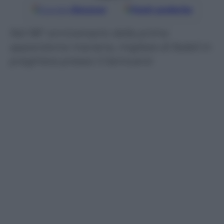
Google
Discover
Fonti preferite
Nel 98° anniversario della prima
apparizione mariana, migliaia di fedeli in
preghiera presso il Santuario