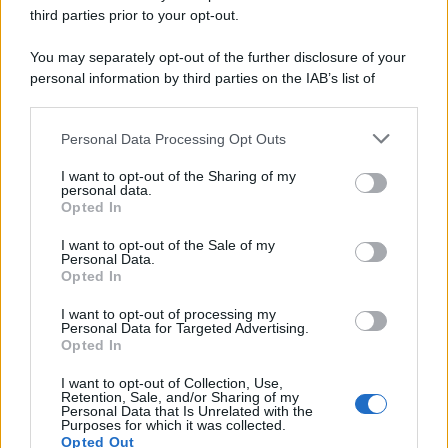
third parties prior to your opt-out.
You may separately opt-out of the further disclosure of your
personal information by third parties on the IAB’s list of
downstream participants.
Personal Data Processing Opt Outs
This information may also be disclosed by us to third parties
on the IAB’s List of Downstream Participants that may further
I want to opt-out of the Sharing of my
disclose it to other third parties.
personal data.
Opted In
Please note that this website/app uses one or more Google
services and may gather and store information including but
I want to opt-out of the Sale of my
Personal Data.
not limited to your visit or usage behaviour. You may click to
Opted In
grant or deny consent to Google and its third-party tags to
use your data for below specified purposes in below Google
I want to opt-out of processing my
consent section.
Personal Data for Targeted Advertising.
Opted In
I want to opt-out of Collection, Use,
Retention, Sale, and/or Sharing of my
Personal Data that Is Unrelated with the
Purposes for which it was collected.
Opted Out