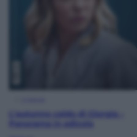
In Edicola
L’autunno caldo di Giorgia –
Panorama in edicola