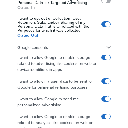
consent section.
Personal Data for Targeted Advertising.
Opted In
I want to opt-out of Collection, Use,
Retention, Sale, and/or Sharing of my
Personal Data that Is Unrelated with the
Purposes for which it was collected.
Opted Out
Google consents
I want to allow Google to enable storage
related to advertising like cookies on web or
device identifiers in apps.
I want to allow my user data to be sent to
Google for online advertising purposes.
I want to allow Google to send me
personalized advertising.
I want to allow Google to enable storage
related to analytics like cookies on web or