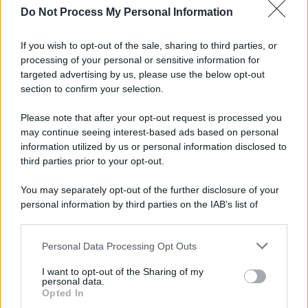
Do Not Process My Personal Information
If you wish to opt-out of the sale, sharing to third parties, or
processing of your personal or sensitive information for
targeted advertising by us, please use the below opt-out
section to confirm your selection.
Please note that after your opt-out request is processed you
may continue seeing interest-based ads based on personal
information utilized by us or personal information disclosed to
third parties prior to your opt-out.
You may separately opt-out of the further disclosure of your
personal information by third parties on the IAB’s list of
downstream participants.
Personal Data Processing Opt Outs
This information may also be disclosed by us to third parties
on the IAB’s List of Downstream Participants that may further
I want to opt-out of the Sharing of my
disclose it to other third parties.
personal data.
Opted In
Please note that this website/app uses one or more Google