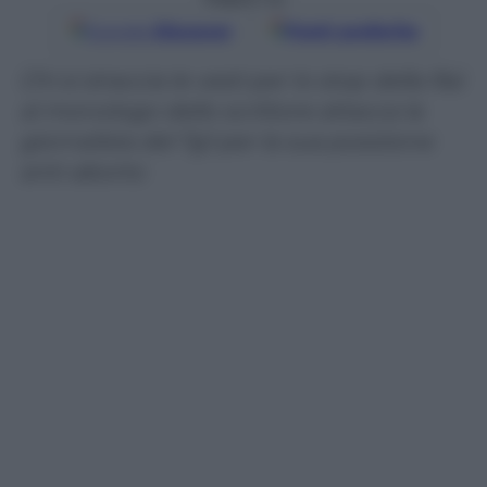
Google
Discover
Fonti preferite
Chi si straccia le vesti per lo stop della Rai
al monologo dello scrittore attacca la
giornalista del Tg1 per la sua posizione
anti-aborto