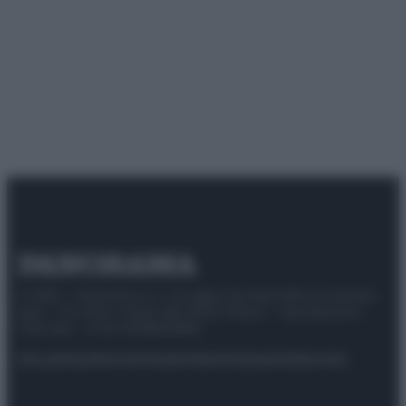
© 2025 – Panorama s.r.l. (Gruppo Società Editrice Italiana
spa) – Via Vittor Pisani 28, 20124 Milano – riproduzione
riservata – P.IVA 10518230965
Attualità
Lifestyle
Moda
Video
Podcast
Abbonati