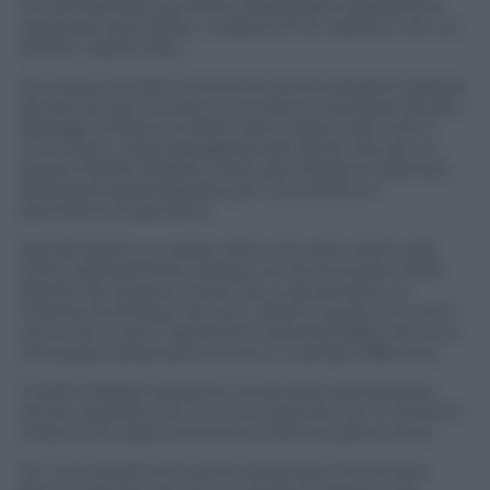
Incoronata Boccia, finita nella gogna mediatica e
social per aver detto: «L’aborto è un delitto, non un
diritto». Apriti cielo.
Ovunque trovate commenti anche pesanti, spesso
da donne ad una donna ma fanno sorridere anche i
dettagli. Di Boccia infatti viene ripercorso tutti il
curriculum vitae spiegando per bene che sia «in
quota Fratelli d’Italia», tanto per dargli (in silenzio)
della pericolosa fascista, per connotarne il
perimetro di pensiero.
Quindi siamo un passo oltre a Scurati, siamo alla
critica dell’opinione stessa, con buona pace della
libertà. Se la pensi come me, è da sempre un
mantra di sinistra, hai tutti i diritti e guai a chi me li
tocca. Se invece l’opinione è diversa dalla mia ecco
che posso attaccarti, anche in maniera offensiva.
Il solito doppio-pesismo va sempre sottolineato,
anche quando non è nuovo, perché non è la prima
volta e non sarà nemmeno l’ultima, siamo sicuri.
Ps. Tutti quelli che hanno attaccato Incoronata