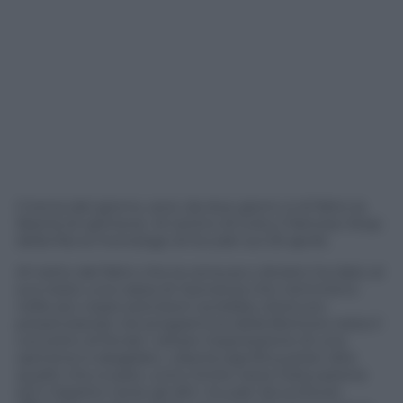
Il tema del giorno, anzi, da due giorni, è di fatto la
libertà di opinione. Al centro di tutto il famoso Stop
della Rai al monologo di Scurati sul 25 aprile.
Al netto del fatto che la censura o divieto ha dato al
suo testo una cassa di risonanza che nemmeno
nelle più rosee previsioni avrebbe ottenuto
presenziando nel programma della Bortone resta il
concetto di fondo: vietare l’espressione di una
opinione è sbagliato. Libertà significa poter dire
quello che si pare; unico limite resta l’educazione
ed il rispetto verso gli altri. Scurati da scrittore