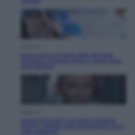
Ottanta
Economia
Nuovo bonus energia 2026, chi potrà
ottenerlo e quando arriva il nuovo aiuto
sulle bollette
Televisione
Squid Game USA, il progetto di David
Fincher sarebbe stato accantonato. Ecco
cosa sappiamo