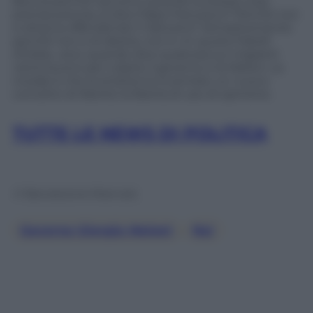
Boccia perché tacciono quando la stessa cosa,
precisa precisa, la dice Papa Francesco? Perché non
si attacca offendendo il Vaticano? Semplicemente
perché non è di destra, non è «in quota Fratelli
d’Italia», anzi, quando dice qualcosa sui migranti
viene buono per colpire il governo e la Meloni. La
morale è che la sinistra ha inventato un nuovo
concetto di libertà: la libertà di uso di opinione.
TUTTE LE NEWS DI POLITICA
© Riproduzione Riservata
Governo Giorgia Meloni
, 
Rai