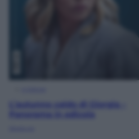
In Edicola
L’autunno caldo di Giorgia –
Panorama in edicola
Sfoglia ora