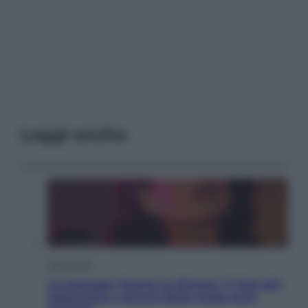
Leggi anche
Televisione
Le schegge riporta su Disney+ il lato più
seducente e oscuro della moda anni