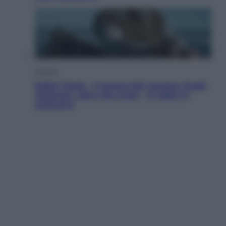
Cinema
Robin Hood – Il prezzo del sangue: Hugh
Jackman, altro che eroe! – Il video in
esclusiva