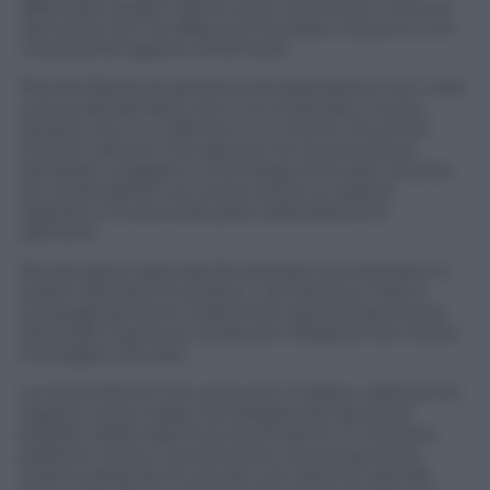
affermato quale è siamo sicuri (come poi si evince
dal testo) non ha offeso ed insultato nessuno, non
c’era quindi ragione di fermarlo.
Perché libertà di opinione ed espressione non varia
a seconda del fatto che io la condivida o meno.
Questo non è un fattore o un criterio. W quindi
tutte le opinioni. Poi ognuno di noi accetta se
ascoltare o leggere il monologo di Scurati, accetta
se condividerla o se invece avere un parere
opposto; è la seconda parte della libertà di
opinione.
Da due giorni giornali (di sinistra) commentatori e
politici (sempre di sinistra, i vari Saviano, Fazio e
compagnia) hanno tirato fuori l’ascia di guerra ed
attaccato il governo, la Rai ed il Regime che mette
il bavaglio a Scurati..
La cosa strana è che, poco più in basso, nelle prime
pagine o poco dopo nei telegiornali, gli stessi
paladini della Libertà se la prendono, in maniera
pesante contro una persona e la sua opinione:
stiamo parlando di una dei vice direttori del Tg1,