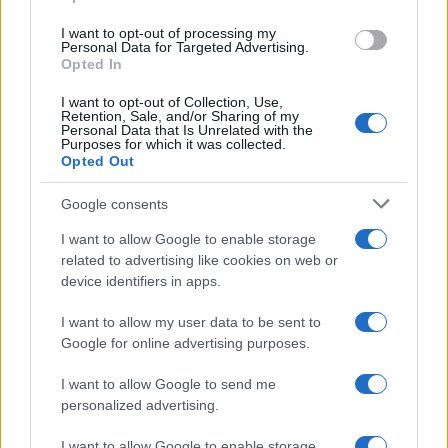
grant or deny consent to Google and its third-party tags to
use your data for below specified purposes in below Google
I want to opt-out of processing my
consent section.
Personal Data for Targeted Advertising.
Opted In
I want to opt-out of Collection, Use,
Retention, Sale, and/or Sharing of my
Personal Data that Is Unrelated with the
Purposes for which it was collected.
Opted Out
Google consents
I want to allow Google to enable storage
related to advertising like cookies on web or
device identifiers in apps.
I want to allow my user data to be sent to
Google for online advertising purposes.
I want to allow Google to send me
personalized advertising.
I want to allow Google to enable storage