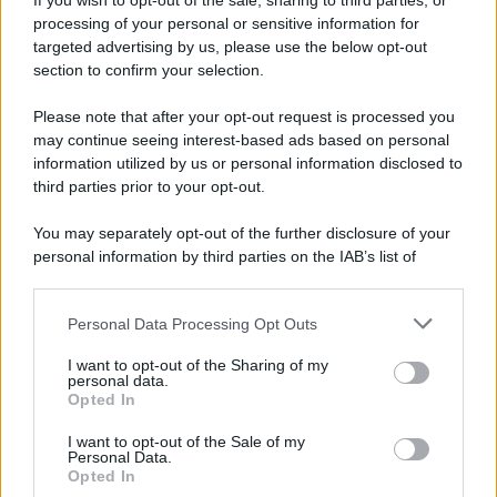
If you wish to opt-out of the sale, sharing to third parties, or
processing of your personal or sensitive information for
targeted advertising by us, please use the below opt-out
section to confirm your selection.
Please note that after your opt-out request is processed you
may continue seeing interest-based ads based on personal
information utilized by us or personal information disclosed to
third parties prior to your opt-out.
You may separately opt-out of the further disclosure of your
personal information by third parties on the IAB’s list of
downstream participants.
Personal Data Processing Opt Outs
This information may also be disclosed by us to third parties
on the IAB’s List of Downstream Participants that may further
I want to opt-out of the Sharing of my
disclose it to other third parties.
personal data.
Opted In
Please note that this website/app uses one or more Google
services and may gather and store information including but
I want to opt-out of the Sale of my
Personal Data.
not limited to your visit or usage behaviour. You may click to
Opted In
grant or deny consent to Google and its third-party tags to