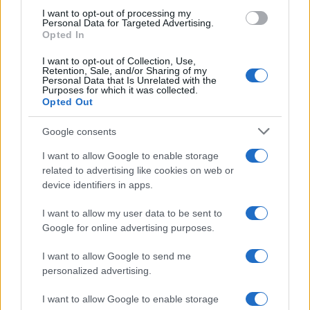
use your data for below specified purposes in below Google
I want to opt-out of processing my
consent section.
Personal Data for Targeted Advertising.
Opted In
I want to opt-out of Collection, Use,
Retention, Sale, and/or Sharing of my
Personal Data that Is Unrelated with the
Purposes for which it was collected.
Opted Out
Google consents
I want to allow Google to enable storage
related to advertising like cookies on web or
device identifiers in apps.
I want to allow my user data to be sent to
Google for online advertising purposes.
I want to allow Google to send me
personalized advertising.
I want to allow Google to enable storage