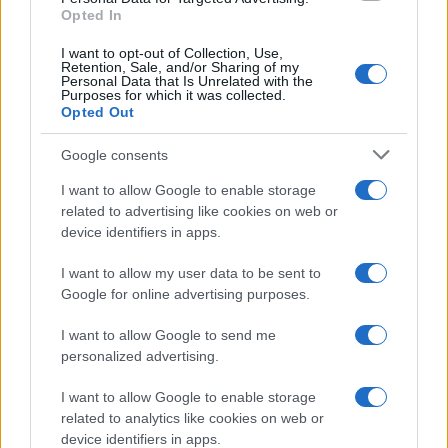
Opted In
I want to opt-out of Collection, Use,
Retention, Sale, and/or Sharing of my
Personal Data that Is Unrelated with the
Purposes for which it was collected.
Opted Out
Google consents
I want to allow Google to enable storage
related to advertising like cookies on web or
device identifiers in apps.
I want to allow my user data to be sent to
Google for online advertising purposes.
I want to allow Google to send me
personalized advertising.
I want to allow Google to enable storage
related to analytics like cookies on web or
device identifiers in apps.