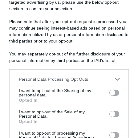
targeted advertising by us, please use the below opt-out
section to confirm your selection.
Please note that after your opt-out request is processed you
may continue seeing interest-based ads based on personal
information utilized by us or personal information disclosed to
third parties prior to your opt-out.
You may separately opt-out of the further disclosure of your
personal information by third parties on the IAB’s list of
downstream participants.
Personal Data Processing Opt Outs
This information may also be disclosed by us to third parties
on the IAB’s List of Downstream Participants that may further
I want to opt-out of the Sharing of my
disclose it to other third parties.
personal data.
Opted In
Please note that this website/app uses one or more Google
services and may gather and store information including but
I want to opt-out of the Sale of my
Personal Data.
not limited to your visit or usage behaviour. You may click to
Opted In
grant or deny consent to Google and its third-party tags to
use your data for below specified purposes in below Google
I want to opt-out of processing my
consent section.
Personal Data for Targeted Advertising.