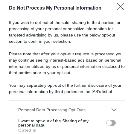
Do Not Process My Personal Information
If you wish to opt-out of the sale, sharing to third parties, or
processing of your personal or sensitive information for
targeted advertising by us, please use the below opt-out
section to confirm your selection.
Please note that after your opt-out request is processed you
may continue seeing interest-based ads based on personal
information utilized by us or personal information disclosed to
third parties prior to your opt-out.
You may separately opt-out of the further disclosure of your
personal information by third parties on the IAB’s list of
downstream participants.
Personal Data Processing Opt Outs
This information may also be disclosed by us to third parties
on the IAB’s List of Downstream Participants that may further
I want to opt-out of the Sharing of my
disclose it to other third parties.
personal data.
Opted In
Please note that this website/app uses one or more Google