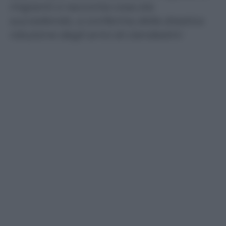
migranti ci racconta cosa sta
succedendo, a conferma della drastica
riduzione degli arrivi di clandestini