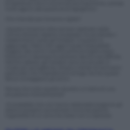
Empedocle che è una struttura imponente, sottrae
molti agenti alla questura di Agrigento».
Che intende per Governo rigido?
«Questo Governo oltre ad aver adottato delle
norme diverse rispetto al passato ha accelerato i
trasferimenti verso gli hotspot. A questo si
aggiunge il fatto che oggi è quasi impossibile
fuggire, dai centri mentre prima le fughe erano
frequenti e riportare le persone dentro era difficile.
Mentre adesso, gli hotspot sono strutturati in
modo più accogliente, ampio e dotati di recinzioni
particolari che impediscono la fuga. Anche questi
fattori scoraggiano gli arrivi».
Pensa che tutto questo durerà o si tratta di una
situazione momentanea?
«È probabile che con l’arrivo della bella stagione gli
sbarchi possano aumentare ma la situazione
ingestibile di un anno fa credo non si ripeterà»