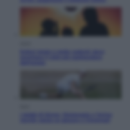
Viaggi
Eclissi totale e stelle cadenti: dove
ammirare il cielo più spettacolare
dell’estate
Sport
I dubbi di Sinner, fisioterapia a Torino:
Jannik valuta se giocare a Cincinnati