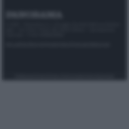
© 2025 – Panorama s.r.l. (Gruppo Società Editrice Italiana
spa) – Via Vittor Pisani 28, 20124 Milano – riproduzione
riservata – P.IVA 10518230965
Attualità
Lifestyle
Moda
Video
Podcast
Abbonati
Preferenze Privacy
Privacy Policy
Cookie Policy
Note legali