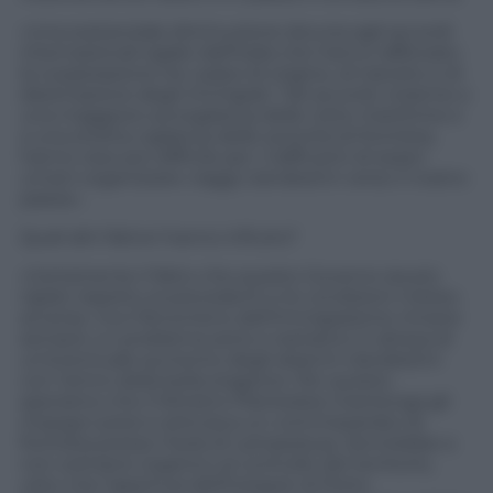
«Una sostanziale diminuzione dovuta agli accordi
internazionali siglati dall’Italia che hanno rafforzato
la cooperazione tra i paesi di origine, di transito e di
destinazione degli immigrati. Tali accordi, insieme a
una maggiore sorveglianza delle rotte marittime e
a una stretta vigilanza delle autorità di frontiera,
hanno reso più difficile per i trafficanti di esseri
umani organizzare viaggi clandestini verso il nostro
paese».
Quali altri fattori hanno influito?
«Certamente il fatto che questo Governo sia più
rigido rispetto ai precedenti e le condizioni meteo
avverse, ma il fenomeno dell’immigrazione rimane
sempre un problema serio e restiamo in attesa di
un’eventuale aumento degli sbarchi clandestini
con l’arrivo della bella stagione. Per questo
speriamo che il Ministro Piantedosi mantenga gli
impegni presi e istituisca un commissariato di
frontiera presso l’isola di Lampedusa. Servirebbe a
non sottrarre organico al controllo del territorio,
visto che l’apertura dell’hotspot di Porto