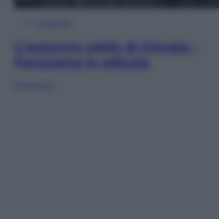
In Edicola
L’autunno caldo di Giorgia –
Panorama in edicola
Sfoglia ora