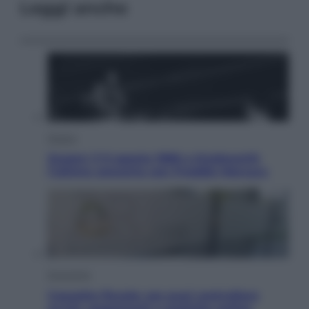
Leggi anche
Musica
Queen: il 9 agosto 1986 a Knebworth
l’ultimo concerto con Freddie Mercury
Economia
Cassetto fiscale: ora puoi controllare
avvisi, pagamenti e pratiche online