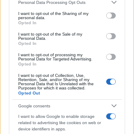
Personal Data Processing Opt Outs
This information may also be disclosed by us to third parties
on the IAB’s List of Downstream Participants that may further
I want to opt-out of the Sharing of my
disclose it to other third parties.
personal data.
Opted In
Please note that this website/app uses one or more Google
services and may gather and store information including but
I want to opt-out of the Sale of my
Personal Data.
not limited to your visit or usage behaviour. You may click to
Opted In
grant or deny consent to Google and its third-party tags to
use your data for below specified purposes in below Google
I want to opt-out of processing my
consent section.
Personal Data for Targeted Advertising.
Opted In
I want to opt-out of Collection, Use,
Retention, Sale, and/or Sharing of my
Personal Data that Is Unrelated with the
Purposes for which it was collected.
Opted Out
Google consents
I want to allow Google to enable storage
related to advertising like cookies on web or
device identifiers in apps.