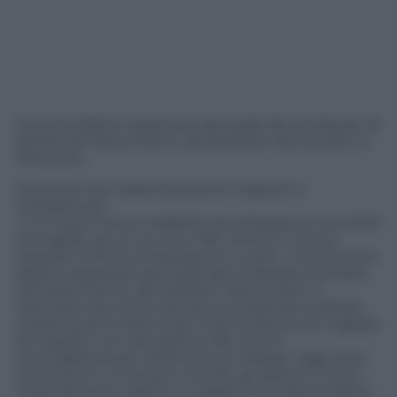
Antonio Alletto segretario generale del sindacato di
polizia M.P (Movimento dei poliziotti democratici e
riformisti).
Cosa può dirci della situazione migranti a
Lampedusa?
«L’11 marzo hanno trasferito da lampedusa circa 200
immigrati, ora ce ne sono 195, mentre il nuovo
hotspot di Porto Empedocle è vuoto». Così Antonio
Alletto segretario generale del sindacato di polizia
M.P (Movimento dei poliziotti democratici e
riformisti) racconta cosa sta succedendo sull’isola
siciliana porto d’arrivo per mesi di decine di migliaia
di migranti con saturazione del centro
d’accoglienza per settimane al collasso. Oggi quei
tempi sono un lontano ricordo, gli sbarchi si sono
notevolmente ridotti e in paese è tornata la calma