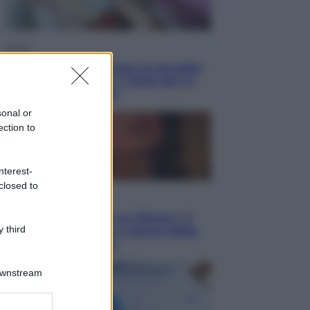
Salute
«La pillola» e il tumore al cervello:
quali sono davvero i rischi per le
donne che la usano
sonal or
ection to
nterest-
closed to
Televisione
Le schegge riporta su Disney+ il
 third
lato più seducente e oscuro della
moda anni Ottanta
Downstream