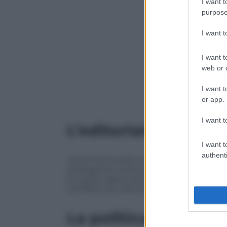
I want t
purpose
I want 
I want t
web or d
I want t
or app.
I want t
L’editoriale del dire
I want t
authenti
«Giorni fa ho letto che la Chiesa di Svezi
emergenze civili di prepararsi alla possib
Sì, avete capito bene: il Paese che dell
conflitto con decine di migliaia di vitti
La politica fa 2025