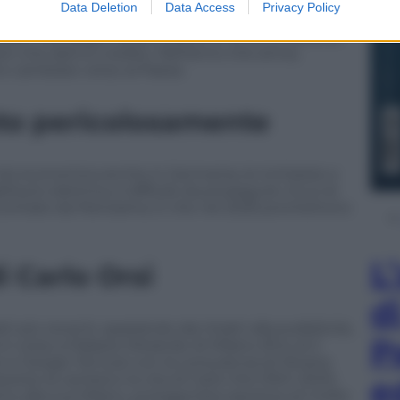
Data Deletion
Data Access
Privacy Policy
nza. I compagni della coalizione di Centrodestra,
cani che danno credito. Nell’anno che arriva,
ro cambiare verso al Paese.
uto pericolosamente
a crisi economica anche in Germania, le inchieste a
l’auto elettrica, è difficile da proseguire. Ecco le
raccontate da Panorama. E che nel 2025 promettono
L
i Carlo Orsi
d
i più recenti, spaziando dai ritratti alla pubblicità,
P
in corso a Palazzo Morando di Milano (fino al 2
 e Giorgio Terruzzi con la consulenza di Silvana
rso la carriera e la vita di Carlo Orsi (1941-2021),
e
imo alla sua Milano, protagonista assoluta di molte