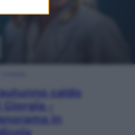
In Edicola
’autunno caldo
i Giorgia –
anorama in
dicola