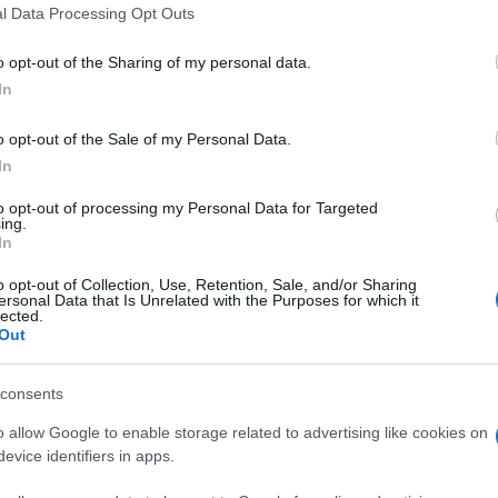
 that this website/app uses one or more Google services and may gath
l Data Processing Opt Outs
Chiara De Zuani
including but not limited to your visit or usage behaviour. You may click 
24 Dicembre
 to Google and its third-party tags to use your data for below specifi
2024
– Lettura: 2
o opt-out of the Sharing of my personal data.
ogle consent section.
minuti
In
o opt-out of the Sale of my Personal Data.
In
to opt-out of processing my Personal Data for Targeted
ing.
In
o opt-out of Collection, Use, Retention, Sale, and/or Sharing
nti preferite
ersonal Data that Is Unrelated with the Purposes for which it
lected.
Out
 di Panorama in edicola dal 25 dicembre
consents
o allow Google to enable storage related to advertising like cookies on
evice identifiers in apps.