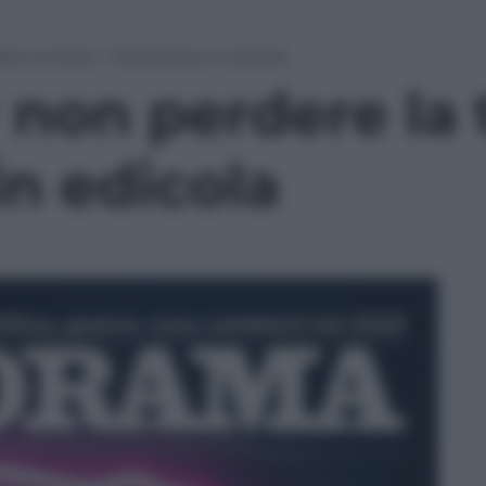
ere la testa – Panorama in edicola
 non perdere la 
n edicola