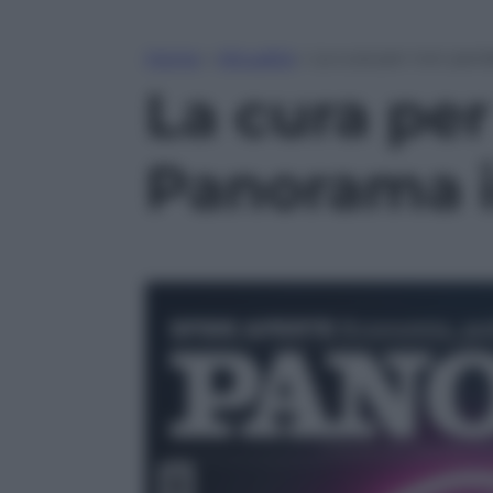
Home
»
Attualità
»
La cura per non perd
La cura per
Panorama i