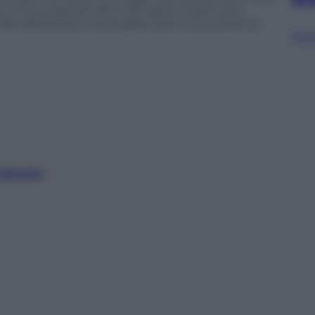
nero. Sono esposte oltre 140 opere quasi tutte
nale dell’autore e stampate sotto la sua attenta
Sfog
Edicola