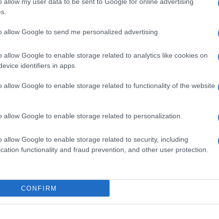
o allow my user data to be sent to Google for online advertising
s.
to allow Google to send me personalized advertising.
o allow Google to enable storage related to analytics like cookies on
evice identifiers in apps.
o allow Google to enable storage related to functionality of the website
o allow Google to enable storage related to personalization.
ttore
o allow Google to enable storage related to security, including
cation functionality and fraud prevention, and other user protection.
a è stata incaricata dall’Agenzia nazionale per le
ilità di seppellire 30 mila persone in caso di guerra.
a neutralità ha fatto una bandiera non esclude un
me…»
CONFIRM