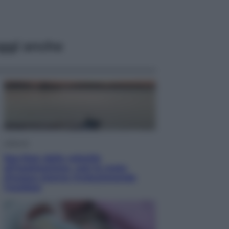
ggi anche
Lifestyle
Sea-Doo: dalla velocità
all’esplorazione, così le moto
d’acqua stanno rivoluzionando
l’outdoor