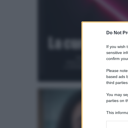
Do Not Pr
If you wish 
sensitive in
confirm your
Please note
based ads b
third parties
You may sepa
parties on t
This informa
Participants