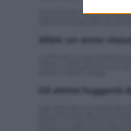
Una Sinistra che urla ma con poca sosta
litigiosi però uniti. L’Europa e gli ameri
l’esecutivo di Giorgia Meloni può davve
2024: un anno viss
I conflitti aperti, l’Europa indebolita, l
Milano, un «Green deal» che, a partire dal
vicende cruciali degli ultimi 12 mesi, 
ulteriori – e decisivi – sviluppi.
Gli attimi fuggenti d
Dagli esordi degli anni Sessanta agli scatt
dalla moda ai reportage, la bella mostra 
febbraio), curata da Giangiacomo Schiavi
Beretta, è un viaggio per immagini attrave
fotografo originale e poliedrico legatiss