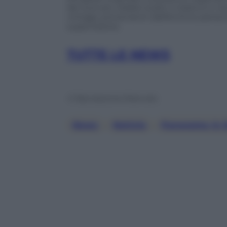
dei suoi più celebri scatti in bianco e 
vintage, provenienti dall’Archivio perso
supervisione.
TUTTE LE NEWS
© Riproduzione Riservata
News
, 
Notizie
, 
Panorama In 