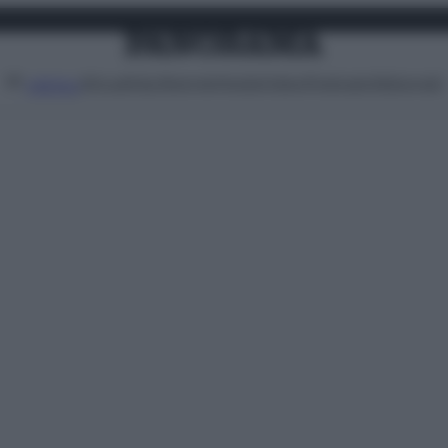
Attualità
Lifestyle
Moda
Video
Podcast
Abbonati
MENU