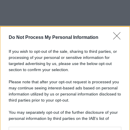
Do Not Process My Personal Information
If you wish to opt-out of the sale, sharing to third parties, or
processing of your personal or sensitive information for
targeted advertising by us, please use the below opt-out
section to confirm your selection.
Please note that after your opt-out request is processed you
may continue seeing interest-based ads based on personal
information utilized by us or personal information disclosed to
third parties prior to your opt-out.
You may separately opt-out of the further disclosure of your
personal information by third parties on the IAB’s list of
downstream participants.