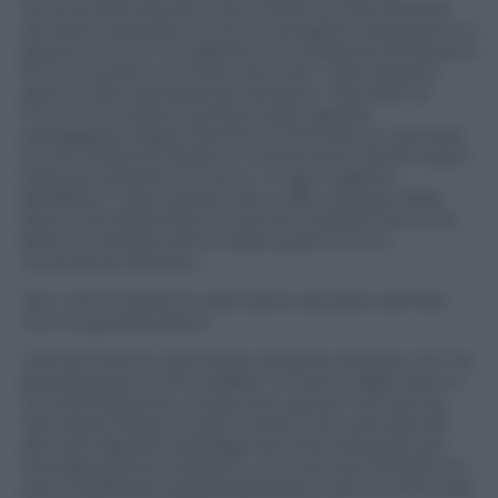
l’economista keniano Tony Watima
«Nonostante
sia stato negoziato come un progetto da governo a
governo in cui ci si aspetta una relazione simbiotica
la Cina ha fatto in modo che tutti i rischi fossero
assunti dal contribuente keniano».
Nel 2021, al
Forum Cina-Africa svoltosi nella capitale
senegalese, Dakar, Pechino ha firmato un accordo
di «10 miliardi di dollari in investimenti diretti esteri
(Ide) per prossimi tre anni» in ogni regione
dell’Africa. Tutto questo serve allo sviluppo della
Nuova Via della Seta ma anche a saziare l’enorme
fame di materie prime delle quali è ricco il
Continente africano.
Iran: L’arricchimento dell’uranio da parte dell’Iran
non ha giustificazioni
L’arricchimento dell’uranio da parte dell’Iran non ha
giustificazioni civili credibili. Lo hanno affermato in
una dichiarazione congiunta i governi di Francia,
Germania, Regno Unito e Stati Uniti, prendendo
atto del rapporto dell’Agenzia internazionale per
l’energia atomica (Aiea) in cui si accusa Teheran di «
aver modificato sostanzialmente e senza informare