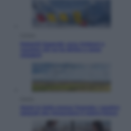
Cronaca
Dolomiti Superski, ecco rimborsi e
voucher: chi ne ha diritto e come
chiederli
Energia
Aiuto! in Italia manca l’energia. I quattro
ostacoli che minacciano il nostro futuro