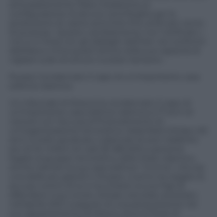
anticipatamente l’Aiea medesima, la
configurazione di alcune centrifughe per la
produzione di uranio arricchito fino al 60 per cento
di purezza». Questo cambiamento non notificato «
non è in linea con gli obblighi dell’Iran nei confronti
dell’Aiea e mina quest’ultima nella sua capacità di
vigilare sulle strutture nucleari iraniane».
Russia: Condannato il capo di un’importante casa
editrice islamica
Un tribunale di Mosca ha condannato il capo di
un’importante casa editrice islamica a 17 anni di
carcere con l’accusa di finanziamento di
un’organizzazione terroristica. Aslambek Ezhaev, 60
anni, è stato giudicato colpevole di aver trasferito
più di 34 milioni di rubli ($ 483.200) a persone
legate al gruppo terroristico dello Stato islamico,
anche tramite la sua casa editrice “Umma”, che era
una delle più grandi in Russia. L’uomo ha negato le
accuse contro di lui e ha chiesto ai suoi figli di
difendere il suo onore. Ezhaev era stato arrestato
nell’aprile 2021 a seguito di una perquisizione nel
suo appartamento di Mosca, dove le forze di