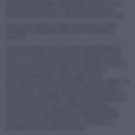
sicurezza hanno affermato di aver trovato « carte
bancarie utilizzate per finanziare il terrorismo
letteratura estremista e altri accessori estremisti».
Stati Uniti: Medico condannato per ruolo nella
distribuzione illegale di 6,6 milioni di pillole di
oppioidi
Lo scorso 30 gennaio un medico del Michigan è
stato condannato a 16,5 anni di carcere per il suo
ruolo in un programma di frode sanitaria che ha
comportato la presentazione di oltre 250 milioni di
dollari di dichiarazioni false e fraudolente a
Medicare, Medicaid e altri programmi di
assicurazione sanitaria sfruttando pazienti affetti da
dipendenza. Si parla di oltre 6,6 milioni di dosi di
oppioidi non necessari dal punto di vista medico.
Francisco Patino, 68 anni, della contea di Wayne, è
stato condannato «per cospirazione volta a
commettere frode sanitaria e frode telematica,
frode sanitaria, cospirazione per frodare gli Stati
Uniti, corruzione e associazione a delinquere
finalizzata al riciclaggio di denaro»