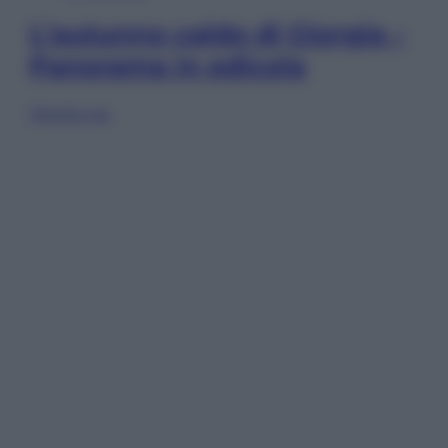
L’autunno caldo di Giorgia –
Panorama in edicola
Sfoglia ora