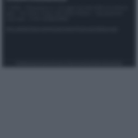
© 2025 – Panorama s.r.l. (Gruppo Società Editrice Italiana
spa) – Via Vittor Pisani 28, 20124 Milano – riproduzione
riservata – P.IVA 10518230965
Attualità
Lifestyle
Moda
Video
Podcast
Abbonati
Preferenze Privacy
Privacy Policy
Cookie Policy
Note legali