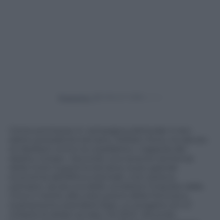
Powered by
Come promesso in campagna elettorale il neo-
eletto presidente keniano, William Ruto, ha deciso
di ribellarsi contro la cosiddetta
«
trappola del
debito cinese
»
. Secondo una recente sentenza
della Corte Suprema keniana, la più grande
economia dell’Africa orientale «non poteva
sottrarsi» ad alcuna delle condizioni imposte dalla
Cina in merito alla costruzione della Ferrovia a
scartamento standard (Sgr), un progetto di 4,7
miliardi di dollari avviato nel 2014. Secondo