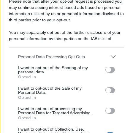
Please note that after your opt-out request is processed you
may continue seeing interest-based ads based on personal
information utilized by us or personal information disclosed to
third parties prior to your opt-out.
You may separately opt-out of the further disclosure of your
personal information by third parties on the IAB’s list of
downstream participants.
Personal Data Processing Opt Outs
This information may also be disclosed by us to third parties
on the IAB’s List of Downstream Participants that may further
I want to opt-out of the Sharing of my
disclose it to other third parties.
personal data.
Opted In
Please note that this website/app uses one or more Google
services and may gather and store information including but
I want to opt-out of the Sale of my
Personal Data.
not limited to your visit or usage behaviour. You may click to
Opted In
grant or deny consent to Google and its third-party tags to
use your data for below specified purposes in below Google
I want to opt-out of processing my
consent section.
Personal Data for Targeted Advertising.
Opted In
I want to opt-out of Collection, Use,