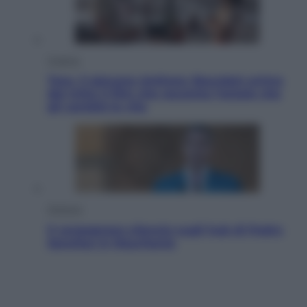
Cinema
Tony, il giovane Anthony Bourdain prima
del mito: il film che racconta l’estate che
gli cambiò la vita
Opinioni
Il vergognoso silenzio sugli hub di Pedro
Sanchez in Mauritania