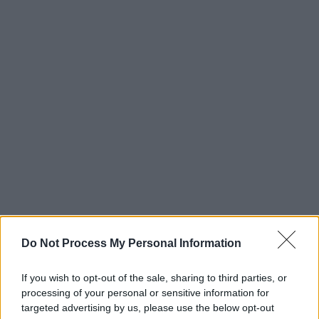
Do Not Process My Personal Information
If you wish to opt-out of the sale, sharing to third parties, or
processing of your personal or sensitive information for
targeted advertising by us, please use the below opt-out