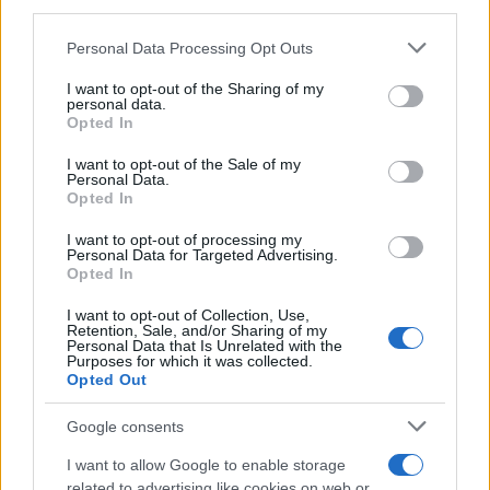
downstream participants.
Personal Data Processing Opt Outs
This information may also be disclosed by us to third parties
on the IAB’s List of Downstream Participants that may further
I want to opt-out of the Sharing of my
disclose it to other third parties.
personal data.
Opted In
Please note that this website/app uses one or more Google
services and may gather and store information including but
I want to opt-out of the Sale of my
Personal Data.
not limited to your visit or usage behaviour. You may click to
Opted In
grant or deny consent to Google and its third-party tags to
use your data for below specified purposes in below Google
I want to opt-out of processing my
consent section.
Personal Data for Targeted Advertising.
Opted In
I want to opt-out of Collection, Use,
Retention, Sale, and/or Sharing of my
Personal Data that Is Unrelated with the
Purposes for which it was collected.
Opted Out
Google consents
I want to allow Google to enable storage
related to advertising like cookies on web or