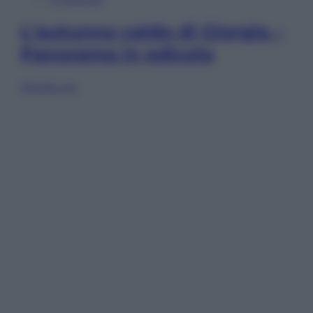
L’autunno caldo di Giorgia –
Panorama in edicola
Sfoglia ora