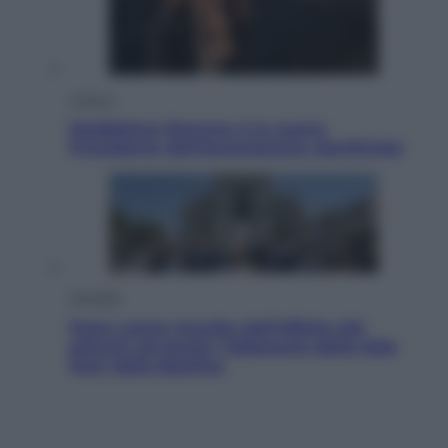
Cultura
Maddalena Bumma è la nuova
Presidente dell’Associazione ApritiCielo
Attualità
Papa Leone travolto dall’affetto dei
giovani ad Assisi: l’abbraccio della folla
fuori dalla Basilica