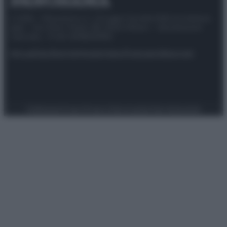
© 2025 – Panorama s.r.l. (Gruppo Società Editrice Italiana
spa) – Via Vittor Pisani 28, 20124 Milano – riproduzione
riservata – P.IVA 10518230965
Attualità
Lifestyle
Moda
Video
Podcast
Abbonati
Preferenze Privacy
Privacy Policy
Cookie Policy
Note legali