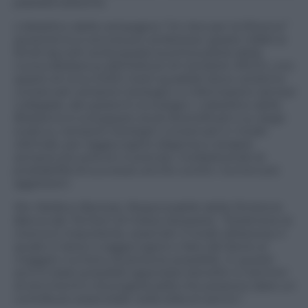
passata edizione.
L’obiettivo della campagna “Un Ace per la Ricerca”
quest’anno è ancora più ambizioso: grazie infatti ai
fondi raccolti verrà posata la prima pietra della
nuova Biobanca dell’Istituto di Candiolo-IRCCS, uno
spazio di circa 3.000 metri quadrati dove verranno
conservati campioni biologici, e informazioni ad essi
collegate, dei pazienti oncologici. L’obiettivo della
Biobanca è sviluppare studi diversificati e su larga
scala su campioni biologici conservati in modo
ottimale, per raggiungere diagnosi e terapie
sempre più precoci e precise, moltiplicando le
probabilità di successo anche contro i tumori più
aggressivi.
Per Stefano Barrese, Responsabile della Divisione
Banca dei Territori di Intesa Sanpaolo, “Sostenere la
ricerca è importante, essendo il modo attraverso il
quale si riesce a raggiungere e fare del bene al
maggior numero di persone possibile. In questi
anni è stato possibile apportare benefici in termini
di strumenti e di progettualità che possono dare un
contributo essenziale nella lotta al cancro”.