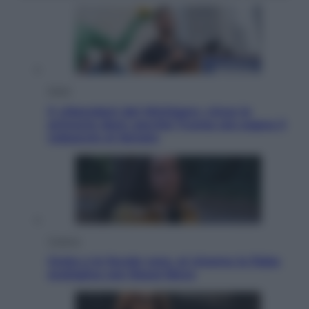
Esteri
Il «Mamdani del Michigan» vince le
primarie dem: perché Trump ora sogna il
colpaccio al Senato
Cinema
Greta e le favole vere, al cinema la fiaba
ecologica con Raoul Bova