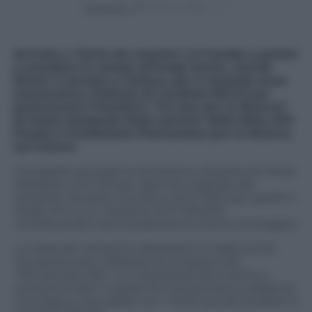
Powered by
Arrivato a Torino da numero 1 al mondo e pronto
a scendere in campo all’Inalpi Arena, Jannik
Sinner è tornato a visitare, per il secondo anno
consecutivo, l’Istituto di Candiolo-IRCCS per
promuovere l’iniziativa “Un Ace per la Ricerca”
di Intesa Sanpaolo (Host partner delle Nitto ATP
Finals) e Fondazione Piemontese per la Ricerca
sul Cancro.
Il progetto prevede la donazione, da parte di Intesa
Sanpaolo, di € 100 per ogni ace segnato dai
campioni durante il torneo e di € 1.000 per quelli in
finale, fino a un massimo di € 100.000,
contribuendo così a sostenere la ricerca oncologica.
La visita del campione altoatesino è stata anche
l’occasione per celebrare la consegna del
“Microscopio Blu”, un importante strumento a
scansione laser in grado di rivoluzionare la diagnosi
oncologica, acquistato con i fondi raccolti durante la