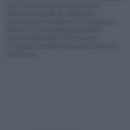
per il secondo anno consecutivo,
l’Istituto di Candiolo-IRCCS per
promuovere l’iniziativa “Un Ace per la
Ricerca” di Intesa Sanpaolo (Host
partner delle Nitto ATP Finals) e
Fondazione Piemontese per la Ricerca
sul Cancro.