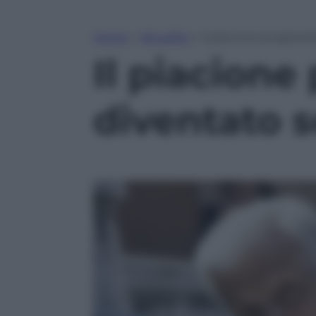
Home
»
Attualità
»
Il piacione progress
Il piacione
diventato 