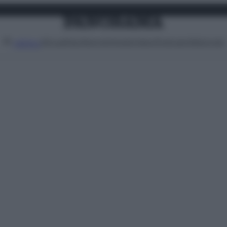
Attualità
Lifestyle
Moda
Video
Podcast
Abbonati
MENU