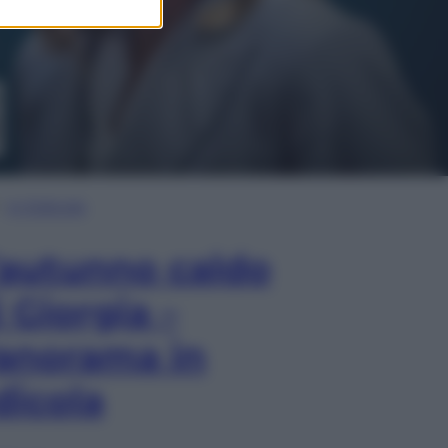
In Edicola
’autunno caldo
i Giorgia –
anorama in
dicola