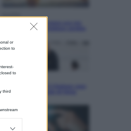
Economia
Vendemmia 2026, meno uva ma
più qualità: il vino italiano cambia
strategia
sonal or
ection to
nterest-
closed to
Sport
La Juventus batte il Chelsea: cosa
 third
ha detto l’amichevole di Hong
Kong
Downstream
er and store