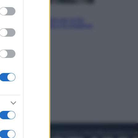
to grant or
ed purposes
Economia
IT Wallet obbligatorio per la Pa:
cos’è, come funziona e le scadenze