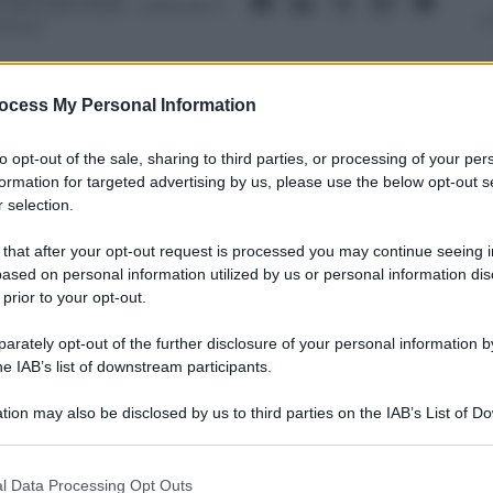
5 Gennaio 2025
– Lettura: 3
inuti
ocess My Personal Information
to opt-out of the sale, sharing to third parties, or processing of your per
nti preferite
formation for targeted advertising by us, please use the below opt-out s
 selection.
salotti «radical» e una carriera politica
 that after your opt-out request is processed you may continue seeing i
 con particolare attenzione al Cavaliere.
ased on personal information utilized by us or personal information dis
dal «Fatto quotidiano» a Walter Veltroni.
 prior to your opt-out.
rately opt-out of the further disclosure of your personal information by
he IAB’s list of downstream participants.
tion may also be disclosed by us to third parties on the IAB’s List of 
 that may further disclose it to other third parties.
 that this website/app uses one or more Google services and may gath
l Data Processing Opt Outs