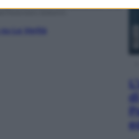
coop, l’ultima intervista a
Pier Paolo Pasolini
,
il giorno prima dell’omicidio dello scrittore. Ormai
gate Rosse erano «sedicenti».
 su La Verità
L
d
P
e