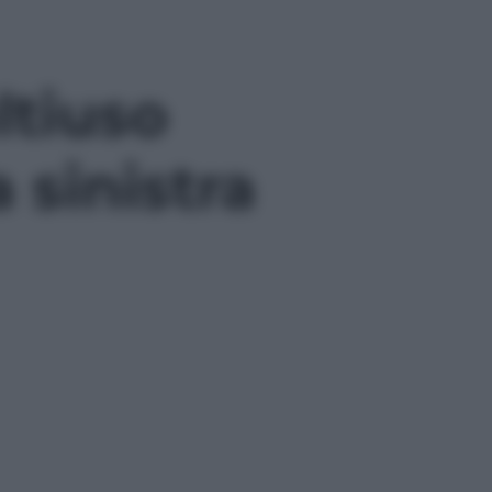
ltiuso
sinistra