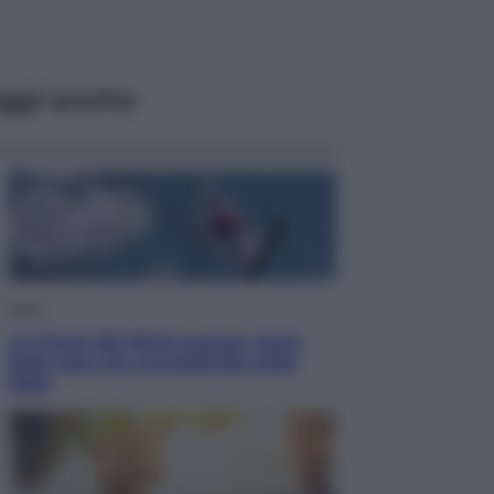
ggi anche
Esteri
La Corea del Nord avanza verso
Sud: cosa sta succedendo nella
DMZ