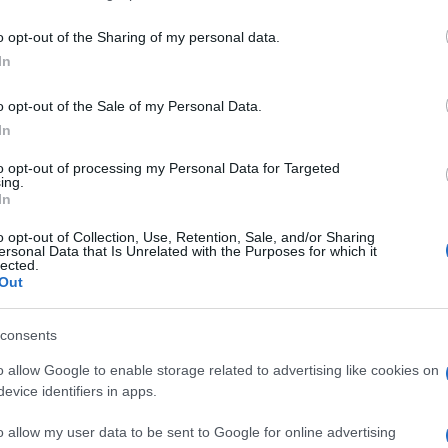
including but not limited to your visit or usage behaviour. You may click 
 to Google and its third-party tags to use your data for below specifi
o opt-out of the Sharing of my personal data.
ogle consent section.
In
o opt-out of the Sale of my Personal Data.
In
to opt-out of processing my Personal Data for Targeted
ing.
da nonno ammonitore ci mancherà.
Furio Colombo
In
e
Carlo Levi
in tv dal soggiorno romano, guardato a
Salvo scagliarle un attimo dopo, quelle pietre, con
o opt-out of Collection, Use, Retention, Sale, and/or Sharing
 pensasse come lui. Nei collegamenti dal divano
ersonal Data that Is Unrelated with the Purposes for which it
mento astruso sarebbe partito il cubo di porfido
lected.
ulla testa di
Giorgia Meloni
, di
Matteo Salvini
, di
Out
ora su quella di
Silvio Berlusconi
, che ha
’ossessione. Ieri il patriarca del giornalismo
consents
a vita di successo, di incarichi, di ditini alzati e di
o allow Google to enable storage related to advertising like cookies on
evice identifiers in apps.
oso Colombo
è stato tutto. Consigliere del principe
tisan (Dc-Pci-Psi), commentatore mainstream (
La
e della Fiat Usa e titolare di cattedra – foraggiata
o allow my user data to be sent to Google for online advertising