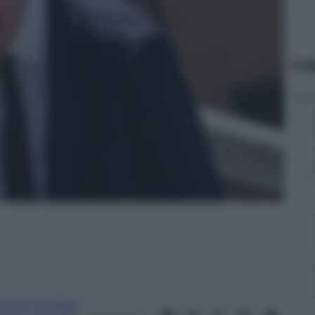
Le
iorgio Gandola