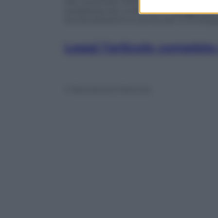
Nel novembre 1975 fu autore di un vero s
pubblicata da
La Stampa
di
Arrigo Levi
era lanciatissimo e anche per lui le Bri
Leggi l’articolo completo
© Riproduzione Riservata