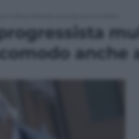
ista multiuso diventato scomodo anche a sinistra
 progressista mu
scomodo anche a 