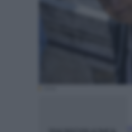
(Ansa)
G