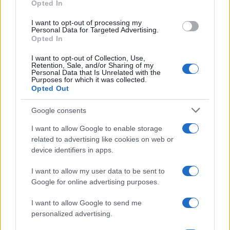
Opted In
grant or deny consent to Google and its third-party tags to
use your data for below specified purposes in below Google
I want to opt-out of processing my
consent section.
Personal Data for Targeted Advertising.
Opted In
I want to opt-out of Collection, Use,
Retention, Sale, and/or Sharing of my
Personal Data that Is Unrelated with the
Purposes for which it was collected.
Opted Out
Google consents
I want to allow Google to enable storage
related to advertising like cookies on web or
device identifiers in apps.
I want to allow my user data to be sent to
Google for online advertising purposes.
I want to allow Google to send me
personalized advertising.