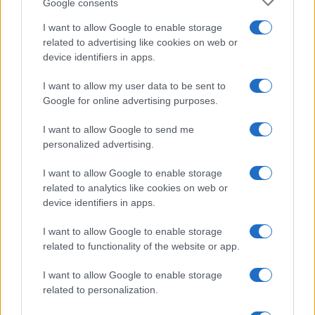
Google consents
I want to allow Google to enable storage
related to advertising like cookies on web or
device identifiers in apps.
I want to allow my user data to be sent to
Google for online advertising purposes.
I want to allow Google to send me
personalized advertising.
I want to allow Google to enable storage
related to analytics like cookies on web or
device identifiers in apps.
I want to allow Google to enable storage
related to functionality of the website or app.
I want to allow Google to enable storage
related to personalization.