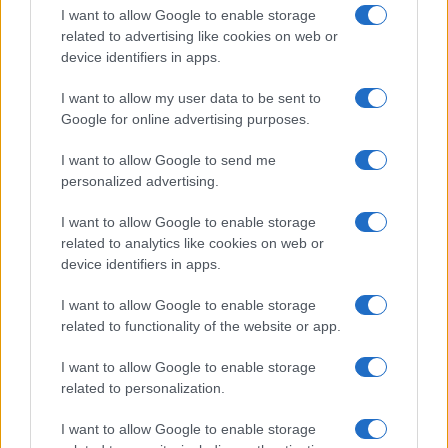
I want to allow Google to enable storage
related to advertising like cookies on web or
device identifiers in apps.
I want to allow my user data to be sent to
Google for online advertising purposes.
I want to allow Google to send me
personalized advertising.
I want to allow Google to enable storage
related to analytics like cookies on web or
device identifiers in apps.
I want to allow Google to enable storage
related to functionality of the website or app.
I want to allow Google to enable storage
related to personalization.
I want to allow Google to enable storage