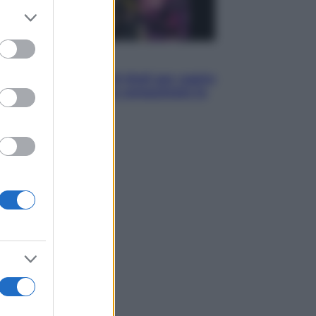
er and store
to grant or
ed purposes
Televisione
Estate da anime: 10 titoli per capire
il fenomeno che ha conquistato la
cultura pop