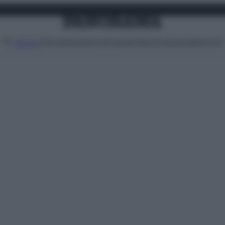
Attualità
Lifestyle
Moda
Video
Podcast
Abbonati
MENU