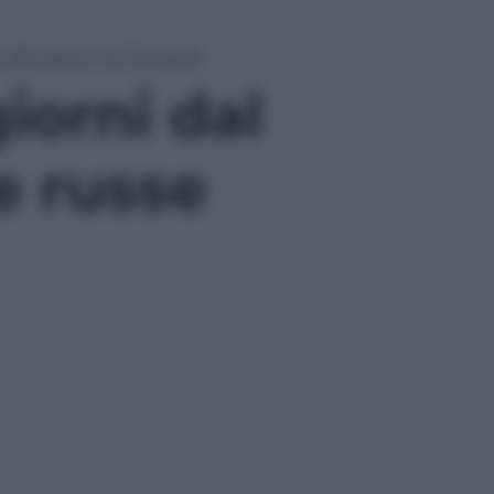
sse sfondano nel Donetsk
iorni dal
e russe