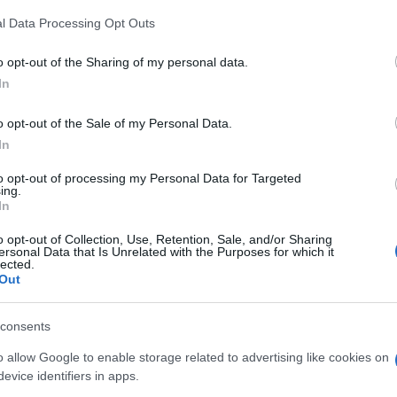
 that this website/app uses one or more Google services and may gath
itori occupati.
l Data Processing Opt Outs
including but not limited to your visit or usage behaviour. You may click 
 to Google and its third-party tags to use your data for below specifi
o opt-out of the Sharing of my personal data.
ogle consent section.
In
o opt-out of the Sale of my Personal Data.
In
to opt-out of processing my Personal Data for Targeted
ing.
In
o opt-out of Collection, Use, Retention, Sale, and/or Sharing
ersonal Data that Is Unrelated with the Purposes for which it
lected.
Out
consents
a fra
Donald Trump
e
Vladimir Putin
, le Forze
o allow Google to enable storage related to advertising like cookies on
poderosa avanzata nel Donetsk, conseguendo uno
evice identifiers in apps.
ll’Ucraina sud-orientale
, vicino alla città mineraria