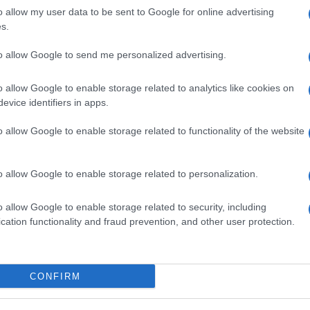
riportato anche dal canale Telegram ucraino
o allow my user data to be sent to Google for online advertising
fesa di Kiev) ha mostrato che le forze russe sono
e fronti nelle ultime 24 ore.
s.
é il nemico, avendo individuato delle falle nella
to allow Google to send me personalized advertising.
à, cercando di consolidare e accumulare
avanzamento», è stato il commento del canale
o allow Google to enable storage related to analytics like cookies on
ffensiva russa, che nella giornata odierna ha
egata nella zona la 12esima brigata Azov
evice identifiers in apps.
’assedio di Mariupol nel 2022).
o allow Google to enable storage related to functionality of the website
acciano di accerchiare la città di
Pokrovsk
e di
a mesi, mentre
alcuni blogger di guerra ucraini
 ricognizione russe a Dobripillia
. Nelle ultime
o allow Google to enable storage related to personalization.
ndi ulteriormente espanso il loro sfondamento. Se
lidare e a espandere il proprio controllo sul
onetsk sarebbe a rischio.
o allow Google to enable storage related to security, including
cation functionality and fraud prevention, and other user protection.
ai russi negli ultimi due giorni sia poco se
 guerre di movimento combattute nell’ultimo
Ucraina è una guerra di attrito e di posizione,
raggio del nemico a mezzo di droni
. Un
CONFIRM
ecifica parte del fronte rappresenta dunque uno