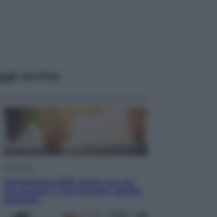
ggi anche
Economia
Vendemmia 2026, meno uva ma
più qualità: il vino italiano cambia
strategia