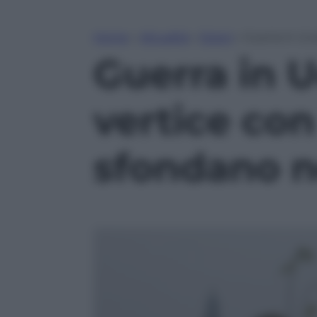
Home
»
Attualità
»
Esteri
»
Guerra in Uc
Guerra in U
vertice co
sfondano n