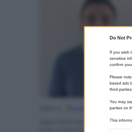
Do Not Pr
If you wish 
sensitive in
confirm your
Please note
based ads b
third parties
You may sepa
parties on t
Google
Discover
Fo
Seguici su
This informa
Negli ultimi due giorni le Forz
Participants
linee ucraine fra Pokrovsk e Kos