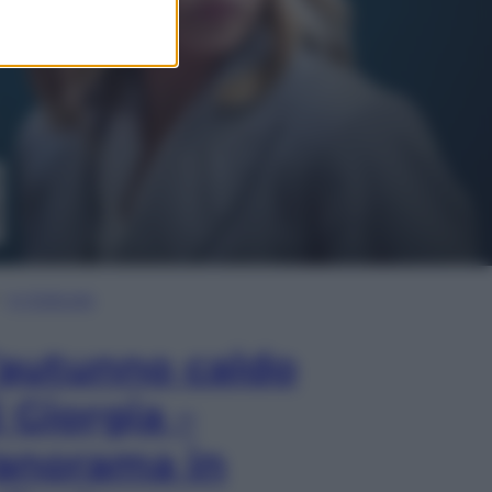
In Edicola
’autunno caldo
i Giorgia –
anorama in