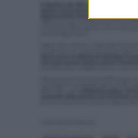
Il destino del 30% di territorio dell’o
deciso nei prossimi giorni, sia sul ca
diplomatiche attese per venerdì fra St
offensiva russa va vista come un tentati
mostrando all’occidente come Mosca pos
accordi diplomatici.
Nella notte, intanto, i Paesi dell’Unio
congiunta, con l’unica eccezione dell’Un
deve avere la libertà di decidere il pr
non può essere deciso senza l’Ucrain
contesto di un cessate il fuoco o di una r
Alla posizione oltranzista dell’Europa, ch
contrappone la parziale apertura del Se
affermato come
l’Alleanza possa «im
controllo della Russia sul territorio u
faccia Trump-Putin, guerra e diplomazia 
© Riproduzione Riservata