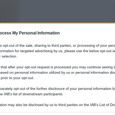
Simone Mesisca
ocess My Personal Information
12 Agosto 2025
–
Lettura: 3 minuti
to opt-out of the sale, sharing to third parties, or processing of your per
formation for targeted advertising by us, please use the below opt-out s
 selection.
 that after your opt-out request is processed you may continue seeing i
ased on personal information utilized by us or personal information dis
 prior to your opt-out.
rately opt-out of the further disclosure of your personal information by
he IAB’s list of downstream participants.
nti preferite
tion may also be disclosed by us to third parties on the IAB’s List of 
e armate di Mosca hanno sfondato le
 that may further disclose it to other third parties.
tantinivka, mentre la Nato apre al