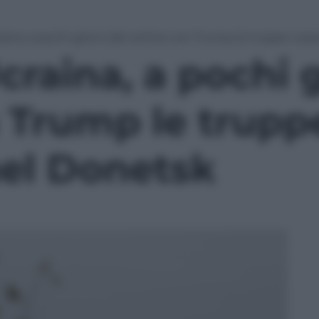
raina, a pochi giorni dal vertice con Trump le truppe ru
craina, a pochi g
n Trump le trupp
el Donetsk