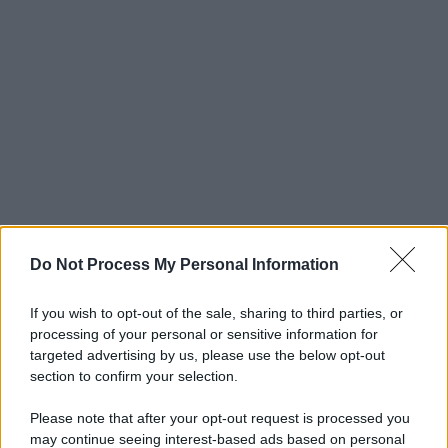
Do Not Process My Personal Information
If you wish to opt-out of the sale, sharing to third parties, or
processing of your personal or sensitive information for
targeted advertising by us, please use the below opt-out
section to confirm your selection.
Please note that after your opt-out request is processed you
may continue seeing interest-based ads based on personal