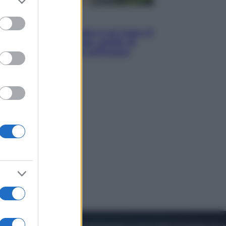
to grant or
ed purposes
Viaggi
La Thailandia segreta è sul mare: 8
luoghi tra delfini rosa, grotte di
smeraldo e villaggi sull’acqua