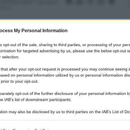
 Febbraio 2024
– Lettura: 4
inuti
ocess My Personal Information
to opt-out of the sale, sharing to third parties, or processing of your per
nti preferite
formation for targeted advertising by us, please use the below opt-out s
 selection.
l Tribunale dei Minori di Milano
rito allo stupro del branco di egiziani a
 that after your opt-out request is processed you may continue seeing i
ased on personal information utilized by us or personal information dis
 prior to your opt-out.
rately opt-out of the further disclosure of your personal information by
he IAB’s list of downstream participants.
tion may also be disclosed by us to third parties on the IAB’s List of 
 that may further disclose it to other third parties.
 that this website/app uses one or more Google services and may gath