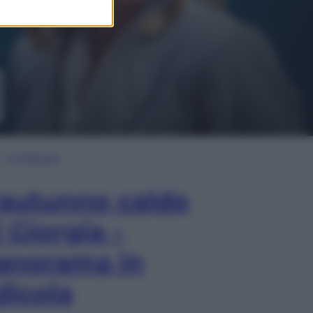
In Edicola
’autunno caldo
i Giorgia –
anorama in
dicola