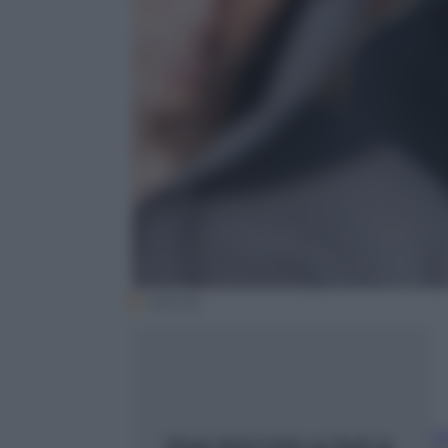
(iStock)
L