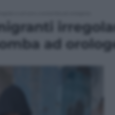
rregolari e soli sono una bomba ad orologeria»
igranti irregolar
omba ad orolog