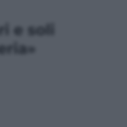
i e soli
eria»