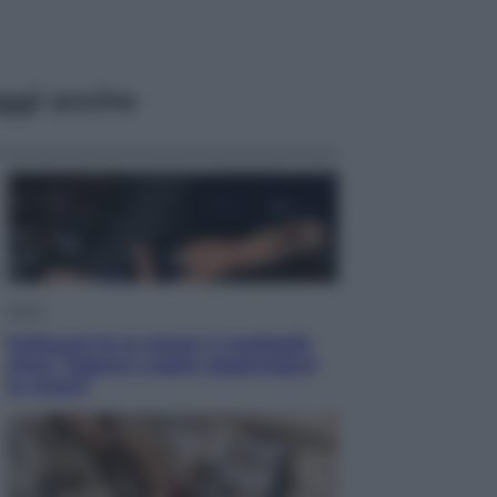
ggi anche
Sport
Pellacani fa la storia: 5 medaglie
d’oro “Adesso voglio raggiungere
le cinesi”