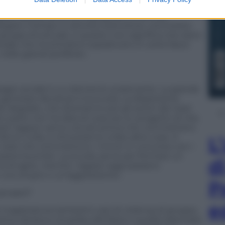
vani in gruppo, oltre ad essere molto diffuso, è in
zzi deviati, anziché impegnarsi in attività
iegare il tempo in attività costruttive, commette
 gruppi strutturati, e questo non significa che siano
sale che incontriamo soprattutto in certe fasce
nelle grandi periferie».
disagio sociale è un elemento scatenante. La grande
generare devianze è la scuola. La dispersione
l degrado, che diverranno poi gli autori dei reati
 parte non ha idea di cosa sia un progetto di vita.
esti ragazzi vanno cercati prima che commettano
fanno nulla, si ritroveranno a fare altre cose. A
L
i reati che commettono i minori in concorso con i
ere buonisti. La scuola, serve per formare un
d
a di agire, mentre i ragazzi oggi passano
 uno stupro o un’aggressione».
P
i gruppo?
e
a magistratura tantissimi casi di violenza di gruppo,
ina ubriaca e stuprata alla festa o quella trascinata