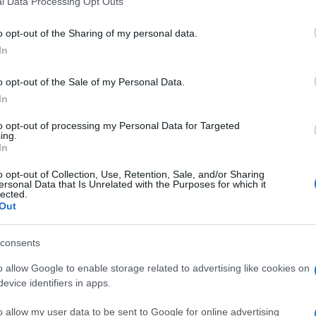
l Data Processing Opt Outs
including but not limited to your visit or usage behaviour. You may click 
 to Google and its third-party tags to use your data for below specifi
o opt-out of the Sharing of my personal data.
ogle consent section.
In
o opt-out of the Sale of my Personal Data.
In
to opt-out of processing my Personal Data for Targeted
Bellini a Catania, dove una 13enne è stata abusata
ing.
giziani, scatta l’allarme riguardo ai reati
In
pagnati e verso il fenomeno delle baby gang, in
o opt-out of Collection, Use, Retention, Sale, and/or Sharing
ersonal Data that Is Unrelated with the Purposes for which it
lected.
stito a un’esplosione dei reati commessi da minori
Out
le e migratorio, spesso causato dalla mancanza di
 Questa mancanza, unita alla ricerca di
agazzi verso comportamenti criminali e sulla strada
consents
lato con l’ex procuratore del tribunale dei minori
nerale della Repubblica della corte di appello di
o allow Google to enable storage related to advertising like cookies on
evice identifiers in apps.
inori stranieri non accompagnati?
o allow my user data to be sent to Google for online advertising