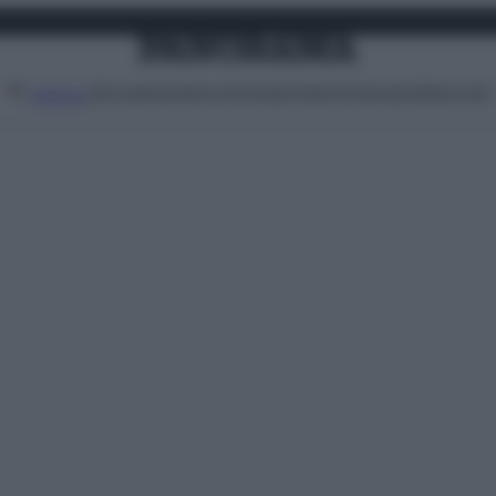
Attualità
Lifestyle
Moda
Video
Podcast
Abbonati
MENU