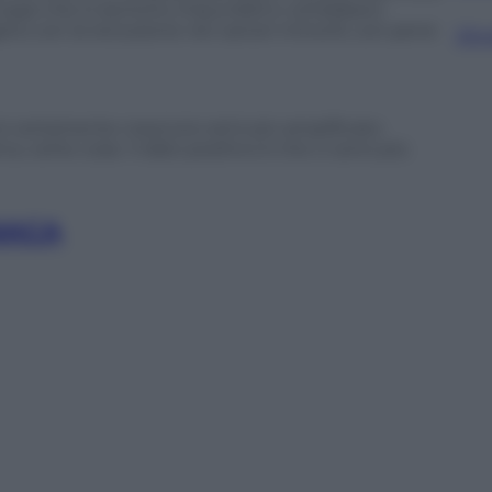
ruppi che si sentono impunibili e vorrebbero
ano con la reclusione nei carceri minorili, con pene
Sfog
è certamente cresciuto ed è più amplificato
al su certe cose. Il dato positivo è che ci sono più
NACA