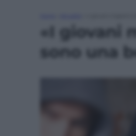
Home
»
Attualità
»
«I giovani migranti i
«I giovani m
sono una b