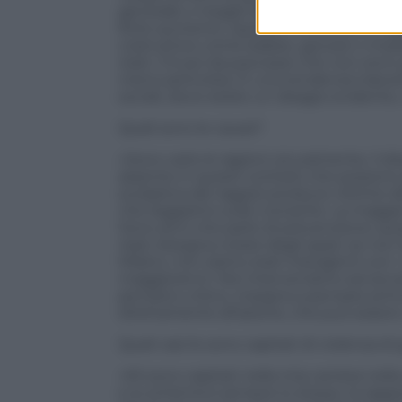
generale o meglio delle devianze nei gio
forte aumento. Questa minoranza di raga
costruttive come ballare, giocare o imp
reati. C’è poi da precisare che non sono
meno pericolosi. È una tendenza trasver
sociali, dove esiste un disagio evidente, 
Quali sono le cause?
«Sono varie le ragioni; sicuramente, il 
assente in questi contesti che possono 
scolastica dei ragazzi produce vittime de
che leggiamo sulle cronache. La maggior
Sono anni che parlo di prevenzione; qu
reati, bisogna creare degli spazi: se non 
Milano, non siamo stati indulgenti con 
maggiorenni. Noi interveniamo senza ess
pensiero critico, insegna a pensare prim
direttamente all’azione, che può essere
Quali casi le sono capitati di violenza d
«Mi sono capitati nella mia carriera nell
e lo schema è sempre lo stesso: la ragazz