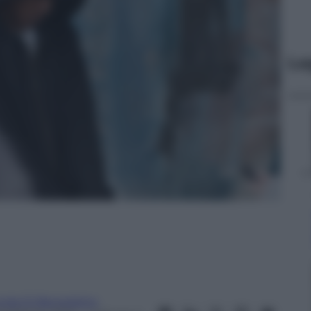
Le
inda Di Benedetto