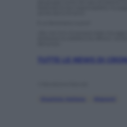
dal gruppo come nel caso di Catania. G
frazionare le loro responsabilità, ma pag
anche da 5 a 10 anni».
È un fenomeno nuovo?
«No, non lo è c’è sempre stato ma oggi 
attraverso la visibilità che offrono i soci
denunce».
TUTTE LE NEWS DI CRO
© Riproduzione Riservata
Giustizia Italiana
, 
Migranti