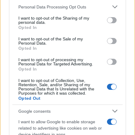
Personal Data Processing Opt Outs
This information may also be disclosed by us to third parties
on the IAB’s List of Downstream Participants that may further
I want to opt-out of the Sharing of my
disclose it to other third parties.
personal data.
Opted In
Please note that this website/app uses one or more Google
services and may gather and store information including but
I want to opt-out of the Sale of my
Personal Data.
not limited to your visit or usage behaviour. You may click to
Opted In
grant or deny consent to Google and its third-party tags to
use your data for below specified purposes in below Google
I want to opt-out of processing my
consent section.
Personal Data for Targeted Advertising.
Opted In
I want to opt-out of Collection, Use,
Retention, Sale, and/or Sharing of my
Personal Data that Is Unrelated with the
Purposes for which it was collected.
Opted Out
Google consents
I want to allow Google to enable storage
related to advertising like cookies on web or
device identifiers in apps.