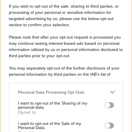
If you wish to opt-out of the sale, sharing to third parties, or
processing of your personal or sensitive information for
targeted advertising by us, please use the below opt-out
section to confirm your selection.
Please note that after your opt-out request is processed you
may continue seeing interest-based ads based on personal
information utilized by us or personal information disclosed to
third parties prior to your opt-out.
You may separately opt-out of the further disclosure of your
personal information by third parties on the IAB’s list of
downstream participants.
Personal Data Processing Opt Outs
This information may also be disclosed by us to third parties
on the IAB’s List of Downstream Participants that may further
I want to opt-out of the Sharing of my
disclose it to other third parties.
personal data.
Opted In
Please note that this website/app uses one or more Google
services and may gather and store information including but
I want to opt-out of the Sale of my
Personal Data.
not limited to your visit or usage behaviour. You may click to