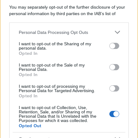
You may separately opt-out of the further disclosure of your
personal information by third parties on the IAB’s list of
downstream participants.
Personal Data Processing Opt Outs
This information may also be disclosed by us to third parties
on the IAB’s List of Downstream Participants that may further
I want to opt-out of the Sharing of my
disclose it to other third parties.
personal data.
Opted In
Please note that this website/app uses one or more Google
services and may gather and store information including but
I want to opt-out of the Sale of my
Personal Data.
not limited to your visit or usage behaviour. You may click to
Opted In
grant or deny consent to Google and its third-party tags to
use your data for below specified purposes in below Google
I want to opt-out of processing my
consent section.
Personal Data for Targeted Advertising.
Opted In
I want to opt-out of Collection, Use,
Retention, Sale, and/or Sharing of my
Personal Data that Is Unrelated with the
Purposes for which it was collected.
Opted Out