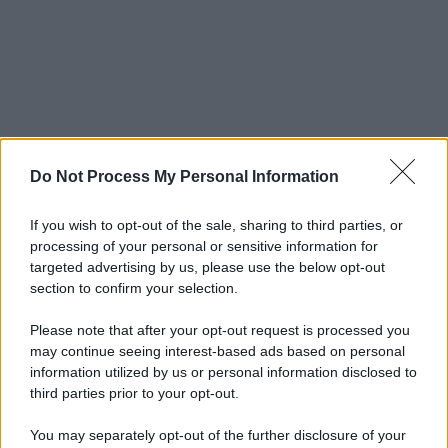
Do Not Process My Personal Information
If you wish to opt-out of the sale, sharing to third parties, or
processing of your personal or sensitive information for
targeted advertising by us, please use the below opt-out
section to confirm your selection.
Please note that after your opt-out request is processed you
may continue seeing interest-based ads based on personal
information utilized by us or personal information disclosed to
third parties prior to your opt-out.
You may separately opt-out of the further disclosure of your