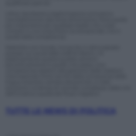
qualificato partner.
Infine, familiarità e legittimazione schiudono
inevitabilmente alla terza dimensione, forse quella
più importante per qualsiasi leader che vuole
contare in uno scacchiere sovranazionale, che è
quella della competenza.
Nella foto con Sunak, ma anche in altre passate
postate sui social dallo staff di Meloni, c’è
plasticamente questa qualità, almeno
percettivamente è quello che passa. Una
competenza rispetto alla gestione delle relazioni
internazionali, frutto anche della conoscenza delle
lingue straniere vantata dal premier, e nella
soluzione condivisa di vicende complesse, dalla crisi
dell’Ucraina a quella dei flussi migratori.
TUTTE LE NEWS DI POLITICA