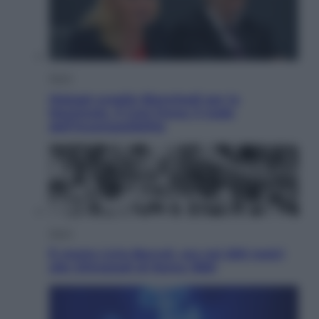
Sport
Malagò sceglie Bianchedi per la
Nazionale. Il Coni frena: il nodo
dell’incompatibilità
Sport
È morto Livio Berruti, oro nei 200 metri
alle Olimpiadi di Roma 1960