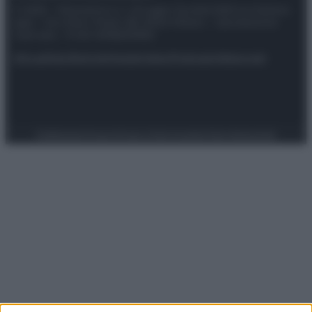
© 2025 – Panorama s.r.l. (Gruppo Società Editrice Italiana
spa) – Via Vittor Pisani 28, 20124 Milano – riproduzione
riservata – P.IVA 10518230965
Attualità
Lifestyle
Moda
Video
Podcast
Abbonati
Preferenze Privacy
Privacy Policy
Cookie Policy
Note legali