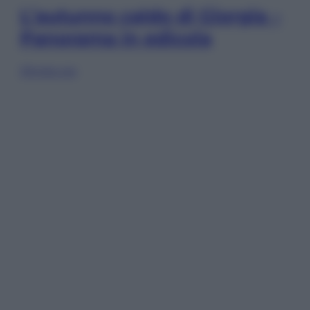
L’autunno caldo di Giorgia –
Panorama in edicola
Sfoglia ora