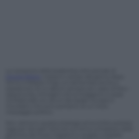
La narrazione della leadership istituzionale di
Giorgia Meloni
, messa in campo dal giorno dopo
l’arrivo a Palazzo Chigi, si è alimentata anche e
soprattutto di un album sempre più vasto di foto –
opportunity, immagini che la ritraggono in pose
confidenziali con alcuni dei leader europei e
mondiali e che sono portatrici di un meta
messaggio politico.
Non ultima in questa strategia arriva la foto postata
oggi per lanciare l’articolo sul tema complesso della
gestione dei flussi migratori e vergato a doppia