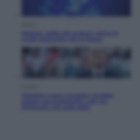
Scienza
Meduse, addio alle punture. Arriva lo
scudo elettronico che le blocca
Cronaca
Infantino, nuovo scandalo: avrebbe
pagato una buonuscita a sei zeri
all’amante (coi soldi Uefa)