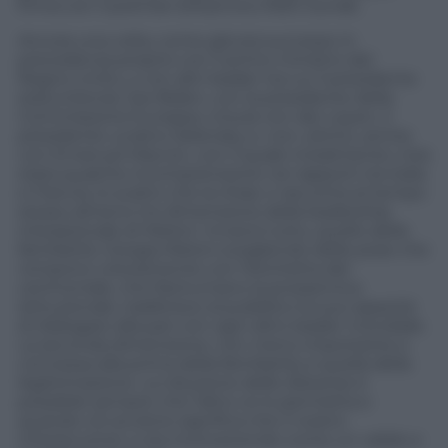
firma con il premier britannico Rishi Sunak.
Ancora una volta, come già era successo in
precedenza proprio con il primo ministro del
Regno Unito, o con altri leader tra cui il presidente
statunitense Joe Biden, con la presidente della
Commissione Europea, Ursula von der Leyen, il
presidente ucraino Zelensky e, non ultimo, anche
con Emanuel Macron, con il quale inizialmente c’era
stata qualche incomprensione nei rapporti tra Italia
e Francia, lo scatto che la ritrae ci racconta al tempo
stesso almeno tre dimensione della leadership
interazionale di Meloni. Innanzi tutto, quello della
familiarità. Giorgia Meloni scegliendo delle pose che
rompono volutamente con l’etichetta del
cerimoniale, che frantumano la prossemica
istituzionale, trasferisce al pubblico la sua capacità
di dialogare alla pari con ogni altro leader mondiale.
La seconda dimensione, non meno importante e
connessa alla prima della familiarità, è quella della
legittimazione. La riduzione delle distanze è
possibile sempre che l’altro ce lo permetta e
quando ciò avviene significa che il nostro
interlocutore ci sta riconoscendo come un valido e