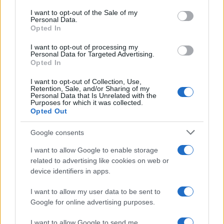
services and may gather and store information including but
I want to opt-out of the Sale of my
Personal Data.
not limited to your visit or usage behaviour. You may click to
Opted In
grant or deny consent to Google and its third-party tags to
use your data for below specified purposes in below Google
I want to opt-out of processing my
consent section.
Personal Data for Targeted Advertising.
Opted In
I want to opt-out of Collection, Use,
Retention, Sale, and/or Sharing of my
Personal Data that Is Unrelated with the
Purposes for which it was collected.
Opted Out
Google consents
I want to allow Google to enable storage
related to advertising like cookies on web or
device identifiers in apps.
I want to allow my user data to be sent to
Google for online advertising purposes.
I want to allow Google to send me