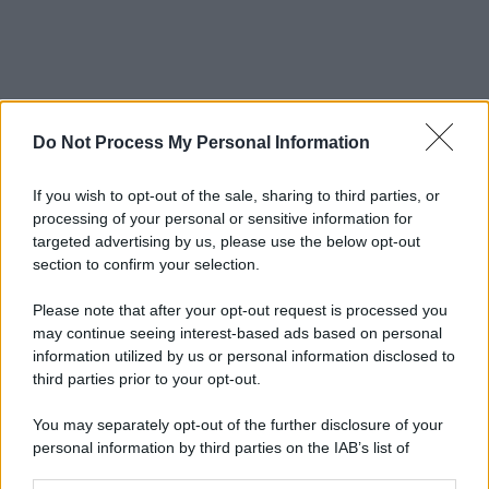
Do Not Process My Personal Information
If you wish to opt-out of the sale, sharing to third parties, or
processing of your personal or sensitive information for
targeted advertising by us, please use the below opt-out
section to confirm your selection.
Please note that after your opt-out request is processed you
may continue seeing interest-based ads based on personal
information utilized by us or personal information disclosed to
third parties prior to your opt-out.
You may separately opt-out of the further disclosure of your
personal information by third parties on the IAB’s list of
downstream participants.