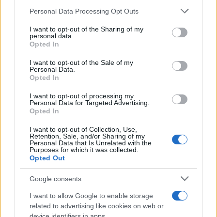
Personal Data Processing Opt Outs
This information may also be disclosed by us to third parties
on the IAB’s List of Downstream Participants that may further
I want to opt-out of the Sharing of my
disclose it to other third parties.
personal data.
Opted In
Please note that this website/app uses one or more Google
services and may gather and store information including but
I want to opt-out of the Sale of my
Personal Data.
not limited to your visit or usage behaviour. You may click to
Opted In
grant or deny consent to Google and its third-party tags to
use your data for below specified purposes in below Google
I want to opt-out of processing my
consent section.
Personal Data for Targeted Advertising.
Opted In
I want to opt-out of Collection, Use,
Retention, Sale, and/or Sharing of my
Personal Data that Is Unrelated with the
Purposes for which it was collected.
Opted Out
Google consents
I want to allow Google to enable storage
related to advertising like cookies on web or
device identifiers in apps.