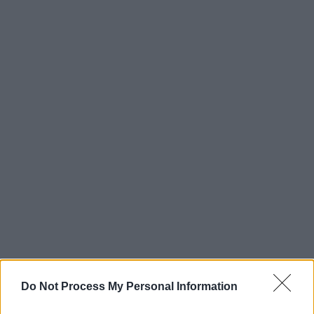
Do Not Process My Personal Information