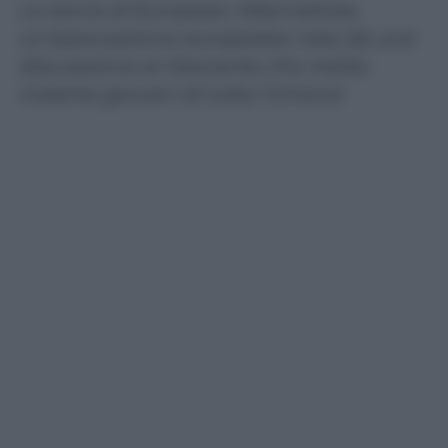
La storia di European Alternatives,
un’associazione europeista nata da una
discussione al ristorante che mette
insieme giovani di tutta l’Unione