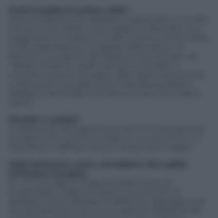
Com’è andata la prima volta?
Al primo festival che abbiamo organizzato, a Londra,
eravamo due italiani, due inglesi, un francese, una
spagnola e un polacco. È stato il primo evento della
nostra associazione, European Alternative: un
festival in occasione del 50esimo anniversario dei
Trattati di Roma, quelli che hanno fondato il
mercato comune europeo. Dieci giorni per portare
le discussioni accademiche nella sfera pubblica.
Abbiamo racimolato tremila euro qua e là e siamo
partiti.
Perché a Londra?
Londra era la città giusta, perché è la metropoli più
europea che ci sia. È un posto in cui, se entri in un
ristorante, è difficile che più di due siano inglesi.
Molti britannici, però, vorrebbero dire addio
all’Unione Europea.
Sì, c’è una tragica incapacità delle forze più
progressiste inglesi di essere convincenti, di
spiegare anche alla pancia della Gran Bretagna che
l’euroscetticismo non è una risposta all’altezza dei