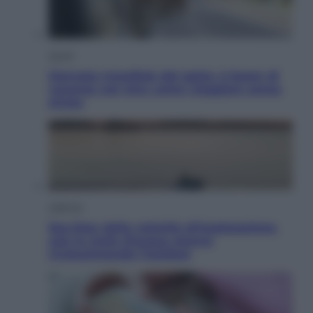
Viaggi
Giornata mondiale del gatto, è boom di
vacanze con loro: come viaggiare senza
stress
Lifestyle
Sea-Doo: dalla velocità all’esplorazione,
così le moto d’acqua stanno
rivoluzionando l’outdoor