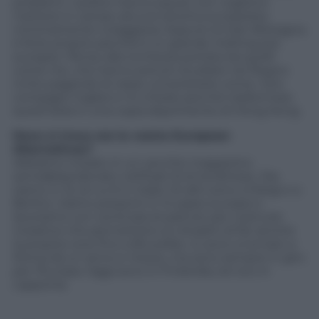
problemi. I politici hanno paura, non vogliono
mettere in campo alcuna retorica europeista
minimamente coraggiosa. Eppure la Gran Bretagna
è forte proprio perché è un grande melting pot
europeo. Penso alla ricchezza portata da quelli
come me, che hanno potuto studiare nel Regno
Unito pagando le tasse universitarie come i loro
compagni inglesi e mi chiedo perché trasformare
quest’isola in una copia deprimente di Hong Kong.
Dove si trova ora la vostra European
Alternatives?
Abbiamo iniziato in un vecchio magazzino
semiabbandonato nell’East End londinese. Ora
siamo in 15, di cui 6 in Italia. Gli altri sono a Parigi e a
Berlino. Siamo presenti in 14 paesi europei e
lavoriamo con centinaia di partner per costruire
iniziative che permettano ai cittadini di far sentire
la propria voce fino a Bruxelles. Io sono a tornato a
Roma da un anno e mezzo, ma sono sempre in giro
per l’Europa. Oggi sono in Finlandia, ieri ero in
Lapponia.