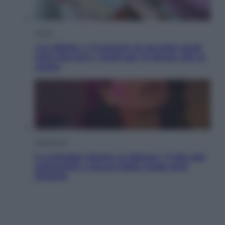
Salute
«La pillola» e il tumore al cervello: quali
sono davvero i rischi per le donne che la
usano
Televisione
Le schegge riporta su Disney+ il lato più
seducente e oscuro della moda anni
Ottanta