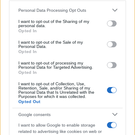
Personal Data Processing Opt Outs
This information may also be disclosed by us to third parties
on the IAB’s List of Downstream Participants that may further
I want to opt-out of the Sharing of my
disclose it to other third parties.
personal data.
Opted In
Please note that this website/app uses one or more Google
services and may gather and store information including but
I want to opt-out of the Sale of my
Personal Data.
not limited to your visit or usage behaviour. You may click to
Opted In
grant or deny consent to Google and its third-party tags to
use your data for below specified purposes in below Google
I want to opt-out of processing my
consent section.
Personal Data for Targeted Advertising.
Opted In
I want to opt-out of Collection, Use,
Retention, Sale, and/or Sharing of my
Personal Data that Is Unrelated with the
Purposes for which it was collected.
Opted Out
Google consents
I want to allow Google to enable storage
related to advertising like cookies on web or