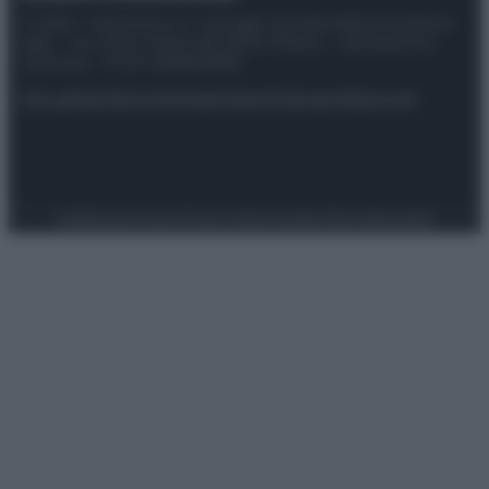
© 2025 – Panorama s.r.l. (Gruppo Società Editrice Italiana
spa) – Via Vittor Pisani 28, 20124 Milano – riproduzione
riservata – P.IVA 10518230965
Attualità
Lifestyle
Moda
Video
Podcast
Abbonati
Preferenze Privacy
Privacy Policy
Cookie Policy
Note legali