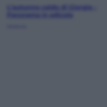
L’autunno caldo di Giorgia –
Panorama in edicola
Sfoglia ora