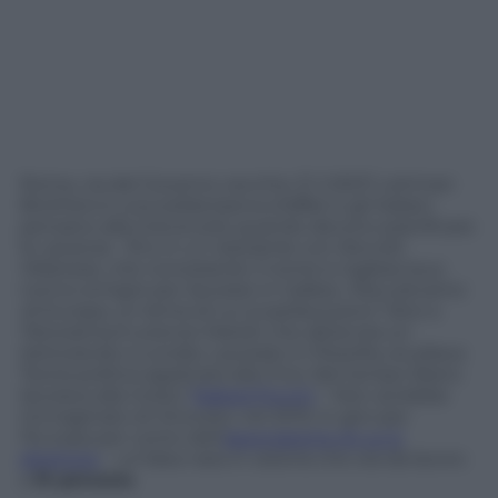
Roma, via del Governo vecchio. È il 2007, Lehman
Brothers è una solida banca d’affari e gli italiani
pensano alla Grecia solo quando devono pianificare
le vacanze.
“Ero in un ristorante con Niccolò
Milanese, che nonostante il nome è inglese
(suo
nonno emigrò per lavorare in Galles).
Discutevamo
di Europa, un tema di cui si parlava poco”
dice a
Panorama.it
Lorenzo Marsili, che allora era un
dottorando a Londra. Laureato in filosofia, studiava
Teoria politica applicata alla Cina. Nel tempo libero
lavorava alla rivista “
Naked Punch
“. Non avrebbe
immaginato di ritrovarsi, nel 2013, in giro per
l’Europa per conto dell’
associazione di cui è
direttore
– un’idea nata in osteria che ora dà lavoro
a
15 persone
.