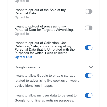
Opted In
Please note that this website/app uses one or more Google
services and may gather and store information including but
I want to opt-out of the Sale of my
Personal Data.
not limited to your visit or usage behaviour. You may click to
Opted In
grant or deny consent to Google and its third-party tags to
use your data for below specified purposes in below Google
I want to opt-out of processing my
consent section.
Personal Data for Targeted Advertising.
Opted In
I want to opt-out of Collection, Use,
Retention, Sale, and/or Sharing of my
Personal Data that Is Unrelated with the
Purposes for which it was collected.
Opted Out
Google consents
I want to allow Google to enable storage
related to advertising like cookies on web or
device identifiers in apps.
I want to allow my user data to be sent to
Google for online advertising purposes.