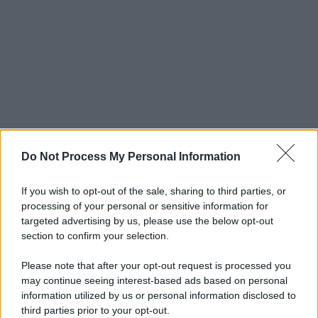
Do Not Process My Personal Information
If you wish to opt-out of the sale, sharing to third parties, or
processing of your personal or sensitive information for
targeted advertising by us, please use the below opt-out
section to confirm your selection.
Please note that after your opt-out request is processed you
may continue seeing interest-based ads based on personal
information utilized by us or personal information disclosed to
third parties prior to your opt-out.