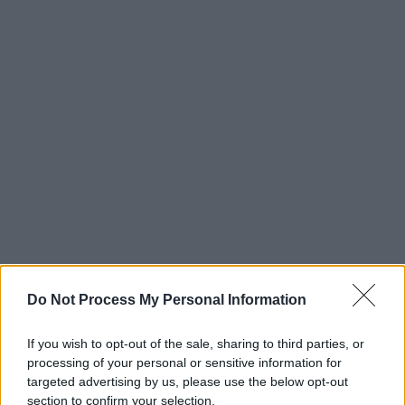
Do Not Process My Personal Information
If you wish to opt-out of the sale, sharing to third parties, or
processing of your personal or sensitive information for
targeted advertising by us, please use the below opt-out
section to confirm your selection.