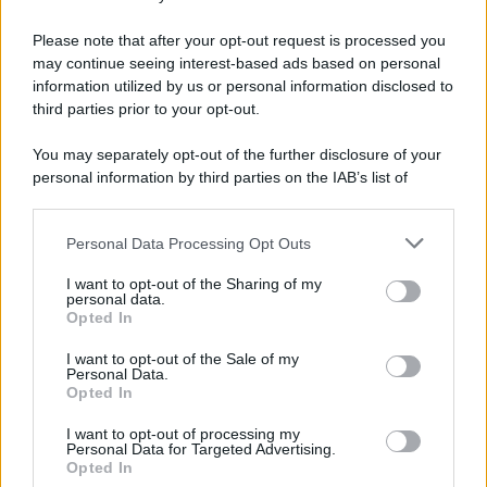
Please note that after your opt-out request is processed you
may continue seeing interest-based ads based on personal
information utilized by us or personal information disclosed to
third parties prior to your opt-out.
You may separately opt-out of the further disclosure of your
personal information by third parties on the IAB’s list of
downstream participants.
Personal Data Processing Opt Outs
This information may also be disclosed by us to third parties
on the IAB’s List of Downstream Participants that may further
I want to opt-out of the Sharing of my
disclose it to other third parties.
personal data.
Opted In
Please note that this website/app uses one or more Google
services and may gather and store information including but
I want to opt-out of the Sale of my
Personal Data.
not limited to your visit or usage behaviour. You may click to
Opted In
grant or deny consent to Google and its third-party tags to
use your data for below specified purposes in below Google
I want to opt-out of processing my
consent section.
Personal Data for Targeted Advertising.
Opted In