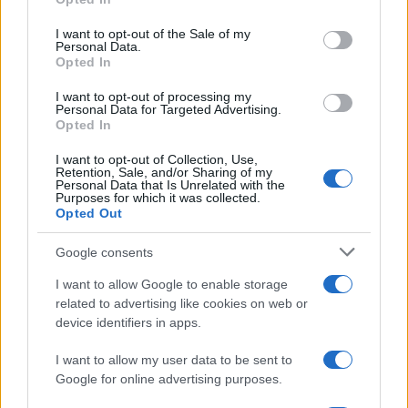
Please note that this website/app uses one or more Google
services and may gather and store information including but
I want to opt-out of the Sale of my
Personal Data.
not limited to your visit or usage behaviour. You may click to
Opted In
grant or deny consent to Google and its third-party tags to
use your data for below specified purposes in below Google
I want to opt-out of processing my
consent section.
Personal Data for Targeted Advertising.
Opted In
I want to opt-out of Collection, Use,
Retention, Sale, and/or Sharing of my
Personal Data that Is Unrelated with the
Purposes for which it was collected.
Opted Out
Google consents
I want to allow Google to enable storage
related to advertising like cookies on web or
device identifiers in apps.
I want to allow my user data to be sent to
Google for online advertising purposes.