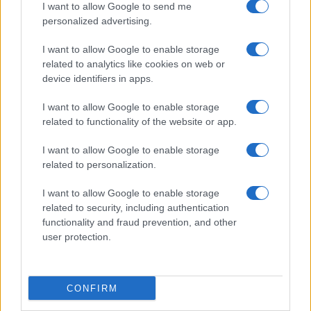
I want to allow Google to send me
personalized advertising.
I want to allow Google to enable storage
related to analytics like cookies on web or
device identifiers in apps.
I want to allow Google to enable storage
related to functionality of the website or app.
I want to allow Google to enable storage
related to personalization.
I want to allow Google to enable storage
related to security, including authentication
functionality and fraud prevention, and other
user protection.
CONFIRM