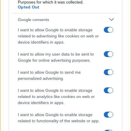
Purposes for which it was collected.
Opted Out
Google consents
I want to allow Google to enable storage
related to advertising like cookies on web or
device identifiers in apps.
I want to allow my user data to be sent to
Google for online advertising purposes.
I want to allow Google to send me
personalized advertising.
I want to allow Google to enable storage
related to analytics like cookies on web or
device identifiers in apps.
I want to allow Google to enable storage
related to functionality of the website or app.