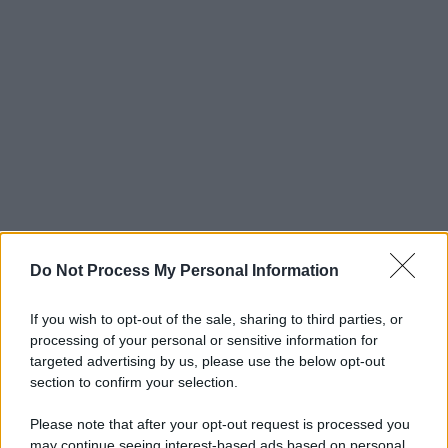
Do Not Process My Personal Information
If you wish to opt-out of the sale, sharing to third parties, or
processing of your personal or sensitive information for
targeted advertising by us, please use the below opt-out
section to confirm your selection.
Please note that after your opt-out request is processed you
may continue seeing interest-based ads based on personal