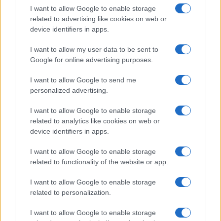
I want to allow Google to enable storage
related to advertising like cookies on web or
device identifiers in apps.
I want to allow my user data to be sent to
Google for online advertising purposes.
I want to allow Google to send me
personalized advertising.
I want to allow Google to enable storage
related to analytics like cookies on web or
device identifiers in apps.
I want to allow Google to enable storage
related to functionality of the website or app.
I want to allow Google to enable storage
related to personalization.
I want to allow Google to enable storage