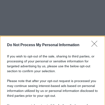
Do Not Process My Personal Information
If you wish to opt-out of the sale, sharing to third parties, or
processing of your personal or sensitive information for
targeted advertising by us, please use the below opt-out
section to confirm your selection.
Please note that after your opt-out request is processed you
may continue seeing interest-based ads based on personal
information utilized by us or personal information disclosed to
third parties prior to your opt-out.