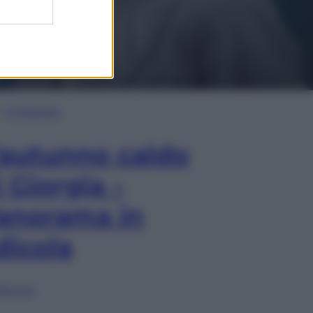
In Edicola
’autunno caldo
i Giorgia –
anorama in
dicola
lia ora