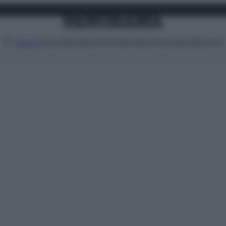
Attualità
Lifestyle
Moda
Video
Podcast
Abbonati
MENU