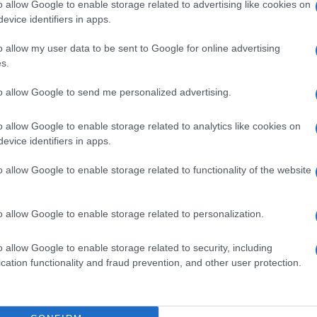
o allow Google to enable storage related to advertising like cookies on
arigi
evice identifiers in apps.
o allow my user data to be sent to Google for online advertising
tricate, bisogna però compiere qualche passo a
s.
dia controllato dal finanziere
Vincent Bolloré
, negli
n Italia. Ha comprato una partecipazione rilevante
to allow Google to send me personalized advertising.
aset, guardandosi bene dal superare la soglia del
nciare
un’opa (offerta pubblica di acquisto)
sul
o allow Google to enable storage related to analytics like cookies on
evice identifiers in apps.
ata. L’azionista controllante Fininvest ha
ndi accusandola di aver fatto fallire all’improvviso
o allow Google to enable storage related to functionality of the website
ship industriale
(quella su Mediaset Premium),
 borsa
del gruppo televisivo del Biscione e lanciare
o allow Google to enable storage related to personalization.
ato esecuzione a una rogatoria internazionale e
la sede di Vivendi e del gruppo bancario
Natixis
,
o allow Google to enable storage related to security, including
cation functionality and fraud prevention, and other user protection.