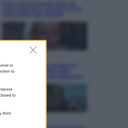
Nuovo bonus energia 2026, chi
potrà ottenerlo e quando arriva il
nuovo aiuto sulle bollette
Televisione
sonal or
Squid Game USA, il progetto di
David Fincher sarebbe stato
ection to
accantonato. Ecco cosa sappiamo
nterest-
closed to
 third
Cinema
Robin Hood – Il prezzo del sangue: