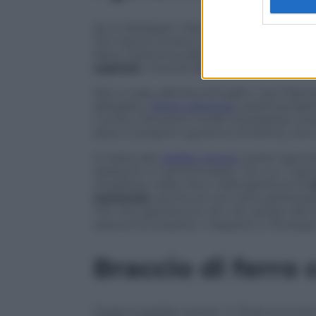
Se in Mediaset i francesi si sono imbattu
Tim hanno invece incontrato molti meno o
fatto il dominus della società telefoni
capitale.
Vivendi decide le nomine che 
Non a caso, alla fine di luglio, i soci fr
delegato,
Flavio Cattaneo
, sostituendol
L’unico che può e vuole contrastare Viv
peso, è proprio il governo di Roma, ch
Si tratta dei
golden power
, poteri speci
esistenti in tutta Europa) con cui il go
interferire nella vita e nella gestione di
nazionale
, anche se non sono partecipat
Tim che gestiscono reti nel campo dei se
telecomunicazioni, i trasporti o l’energia
Braccio di ferro
Grazie ai golden power, lo Stato può p