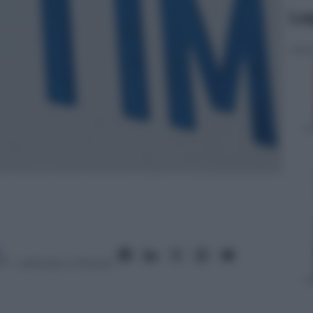
Le
a
17
– Lettura: 4 minuti