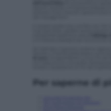
dall’assemblea
di una società su operaz
oppure, quando un’impresa strategica 
straniero come Vivendi, il governo può 
del management.
E’ proprio quello che vuol fare con Tim 
Vuol esercitare i golden power perché Vi
sull’azienda telefonica, aveva
l’obbligo 
un’impresa strategica per l’economia n
Se Calenda e il governo avranno ragione d
francesi, a Vivendi potrà essere commi
di euro
, corrispondente a circa l’1% de
con l’esecutivo è una scelta rischiosa p
ha fatto il presidente di Tim de Puyfont
Per saperne di p
L’accordo Fincantieri-Stx
Tim, le dimissioni di Cattaneo
Chi è Flavio Cattaneo