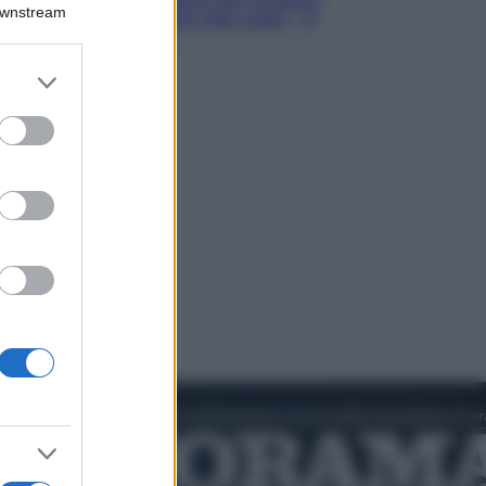
Downstream
Hugh Jackman, altro che eroe! – Il
video in esclusiva
er and store
to grant or
ed purposes