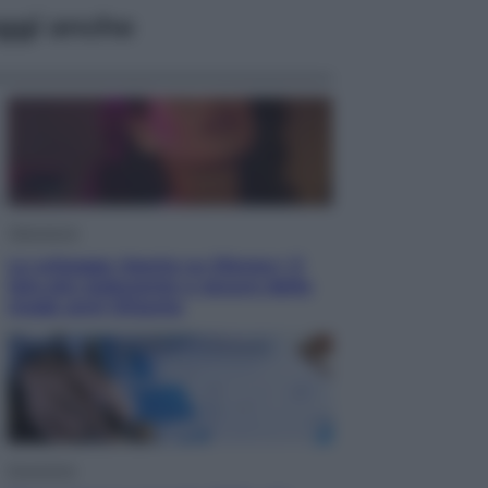
ggi anche
Televisione
Le schegge riporta su Disney+ il
lato più seducente e oscuro della
moda anni Ottanta
Economia