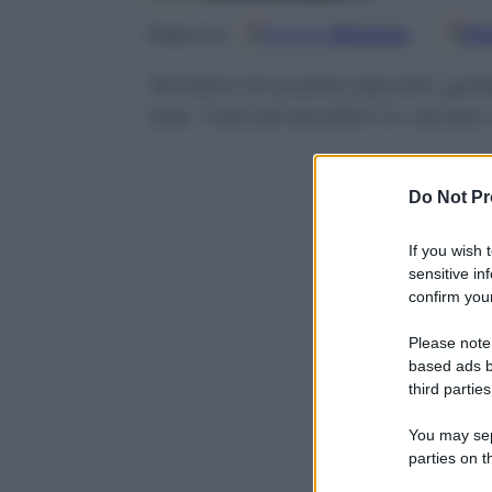
Google
Discover
Fo
Seguici su
Tentativi di scalate abortiti, go
rete. Tutti gli equilibri in campo
Do Not Pr
If you wish 
sensitive in
confirm your
Please note
based ads b
third parties
You may sepa
parties on t