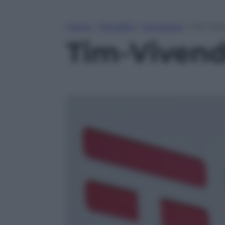
Home
»
Attualità
»
Economia
»
Tim-Vive
Tim-Vivendi