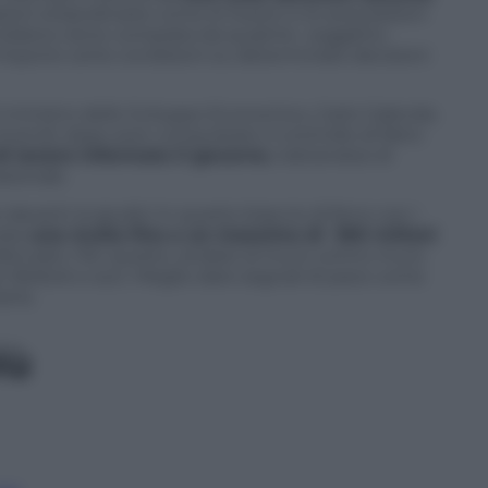
ioni straordinarie come le fusioni e le acquisizioni
italiana viene comprata da qualche soggetto
imporre certe condizioni su determinate decisioni
il ministro dello Sviluppo Economico, Carlo Calenda.
vendi, dopo aver conquistato il controllo di fatto
di tenere informato il governo
, trattandosi di
azionale.
avanti ai giudici in questo braccio di ferro con i
nata
una multa fino a un massimo di 300 milioni
l fatturato. Per questo, andare al muro contro muro
er Bolloré e soci. Meglio dare segnali di pace come
aine.
iù