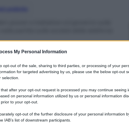
nti preferite
lden power e trattative col governo sulla
 nella partita sulla società della telefonia
ocess My Personal Information
to opt-out of the sale, sharing to third parties, or processing of your per
formation for targeted advertising by us, please use the below opt-out s
 selection.
 that after your opt-out request is processed you may continue seeing i
ased on personal information utilized by us or personal information dis
 prior to your opt-out.
rately opt-out of the further disclosure of your personal information by
he IAB’s list of downstream participants.